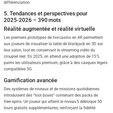
différenciation.
5. Tendances et perspectives pour
2025‑2026 – 390 mots
Réalité augmentée et réalité virtuelle
Les premiers prototypes de live casino en AR permettent
aux joueurs de visualiser la table de blackjack en 3D sur
leur salon, tout en conservant le streaming vidéo du
croupier réel. En 2025, on attend une adoption de 15 %
parmi les utilisateurs premium, grâce à des casques légers
compatibles 5G.
Gamification avancée
Des systèmes de niveaux et de missions quotidiennes
introduisent des “loot boxes” contenant des packs de
free‑spins. Un joueur qui atteint le niveau 5 débloque 50
tours gratuits supplémentaires, renforçant la fidélité.