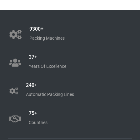
9300+
Packing Machines
37+
Years Of Excellence
240+
Automatic Packing Lines
75+
Countries