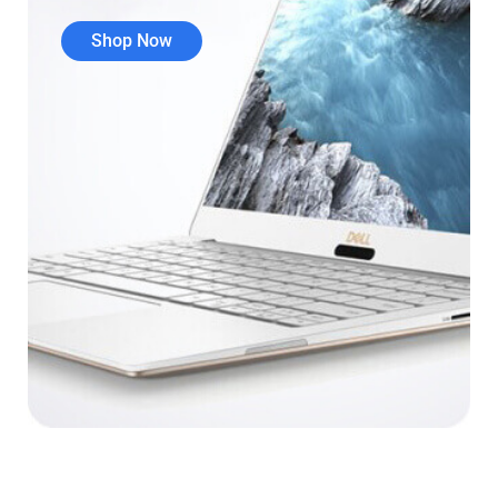
Shop Now