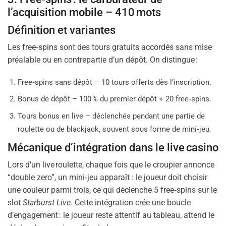
l’acquisition mobile – 410 mots
Définition et variantes
Les free‑spins sont des tours gratuits accordés sans mise
préalable ou en contrepartie d’un dépôt. On distingue :
Free‑spins sans dépôt – 10 tours offerts dès l’inscription.
Bonus de dépôt – 100 % du premier dépôt + 20 free‑spins.
Tours bonus en live – déclenchés pendant une partie de
roulette ou de blackjack, souvent sous forme de mini‑jeu.
Mécanique d’intégration dans le live casino
Lors d’un live roulette, chaque fois que le croupier annonce
“double zero”, un mini‑jeu apparaît : le joueur doit choisir
une couleur parmi trois, ce qui déclenche 5 free‑spins sur le
slot
Starburst Live
. Cette intégration crée une boucle
d’engagement : le joueur reste attentif au tableau, attend le