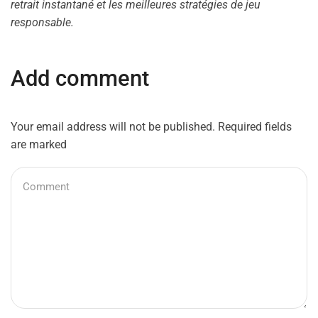
retrait instantané et les meilleures stratégies de jeu
responsable.
Add comment
Your email address will not be published. Required fields
are marked