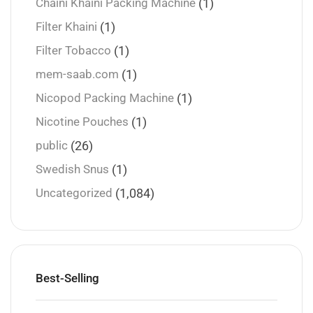
(1)
Chaini Khaini Packing Machine
(1)
Filter Khaini
(1)
Filter Tobacco
(1)
mem-saab.com
(1)
Nicopod Packing Machine
(1)
Nicotine Pouches
(26)
public
(1)
Swedish Snus
(1,084)
Uncategorized
Best-Selling