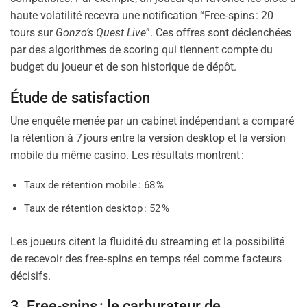
haute volatilité recevra une notification “Free‑spins : 20
tours sur
Gonzo’s Quest Live
”. Ces offres sont déclenchées
par des algorithmes de scoring qui tiennent compte du
budget du joueur et de son historique de dépôt.
Étude de satisfaction
Une enquête menée par un cabinet indépendant a comparé
la rétention à 7 jours entre la version desktop et la version
mobile du même casino. Les résultats montrent :
Taux de rétention mobile : 68 %
Taux de rétention desktop : 52 %
Les joueurs citent la fluidité du streaming et la possibilité
de recevoir des free‑spins en temps réel comme facteurs
décisifs.
3. Free‑spins : le carburateur de