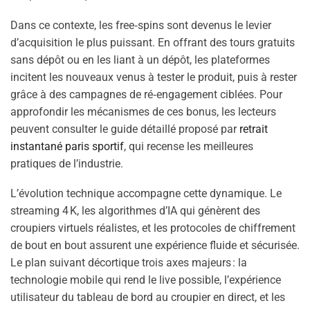
Dans ce contexte, les free‑spins sont devenus le levier
d’acquisition le plus puissant. En offrant des tours gratuits
sans dépôt ou en les liant à un dépôt, les plateformes
incitent les nouveaux venus à tester le produit, puis à rester
grâce à des campagnes de ré‑engagement ciblées. Pour
approfondir les mécanismes de ces bonus, les lecteurs
peuvent consulter le guide détaillé proposé par
retrait
instantané paris sportif
, qui recense les meilleures
pratiques de l’industrie.
L’évolution technique accompagne cette dynamique. Le
streaming 4 K, les algorithmes d’IA qui génèrent des
croupiers virtuels réalistes, et les protocoles de chiffrement
de bout en bout assurent une expérience fluide et sécurisée.
Le plan suivant décortique trois axes majeurs : la
technologie mobile qui rend le live possible, l’expérience
utilisateur du tableau de bord au croupier en direct, et les