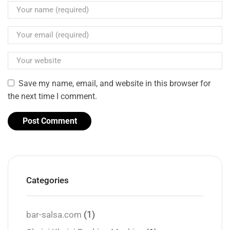
Save my name, email, and website in this browser for
the next time I comment.
Categories
(1)
bar-salsa.com