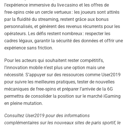
l’expérience immersive du live casino et les offres de
free‑spins crée un cercle vertueux : les joueurs sont attirés
par la fluidité du streaming, restent grâce aux bonus
personnalisés, et génèrent des revenus récurrents pour les
opérateurs. Les défis restent nombreux : respecter les
cadres légaux, garantir la sécurité des données et offrir une
expérience sans friction.
Pour les acteurs qui souhaitent rester compétitifs,
l’innovation mobile n’est plus une option mais une
nécessité. S’appuyer sur des ressources comme User2019
pour suivre les meilleures pratiques, tester de nouvelles
mécaniques de free‑spins et préparer l’arrivée de la 6G
permettra de consolider la position sur le marché iGaming
en pleine mutation.
Consultez User2019 pour des informations
complémentaires sur les nouveaux sites de paris sportif, le