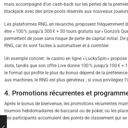
mais accompagné d’un cash‑back sur les pertes de la première
blackjack avec des prize pools réservés aux nouveaux joueurs, c
Les plateformes RNG, en revanche, proposent fréquemment de
être « 100 % jusqu’à 300 € + 50 tours gratuits sur « Gonzo’s Qu
permettent de jouer sans risque de perte de capital initial. D
RNG, car ils sont faciles à automatiser et à contrôler.
Un exemple concret : le casino en ligne « LuckySpin » propose
slots, tandis que son offre Live donne 100 % jusqu’à 100 € + 1
le format qui profite le plus du bonus dépend de la préférenc
aux machines, le RNG est plus généreux ; si vous privilégiez l
4. Promotions récurrentes et programme
Après le bonus de bienvenue, les promotions récurrentes mai
tournois hebdomadaires de baccarat ou de poker, où les places 
Les participants accumulent des points de classement qui se t