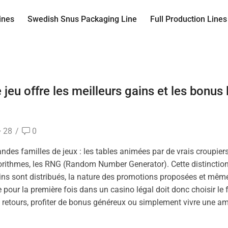
ines
Swedish Snus Packaging Line
Full Production Lines
eu offre les meilleurs gains et les bonus 
28
/
0
ndes familles de jeux : les tables animées par de vrais croupier
gorithmes, les RNG (Random Number Generator). Cette distinction
ains sont distribués, la nature des promotions proposées et mêm
e pour la première fois dans un casino légal doit donc choisir le
es retours, profiter de bonus généreux ou simplement vivre une a