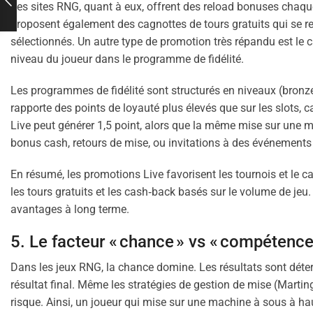
Les sites RNG, quant à eux, offrent des reload bonuses chaque 
proposent également des cagnottes de tours gratuits qui se r
sélectionnés. Un autre type de promotion très répandu est le 
niveau du joueur dans le programme de fidélité.
Les programmes de fidélité sont structurés en niveaux (bronze,
rapporte des points de loyauté plus élevés que sur les slots, c
Live peut générer 1,5 point, alors que la même mise sur une m
bonus cash, retours de mise, ou invitations à des événements e
En résumé, les promotions Live favorisent les tournois et le c
les tours gratuits et les cash‑back basés sur le volume de je
avantages à long terme.
5. Le facteur « chance » vs « compétence
Dans les jeux RNG, la chance domine. Les résultats sont déterm
résultat final. Même les stratégies de gestion de mise (Martinga
risque. Ainsi, un joueur qui mise sur une machine à sous à ha