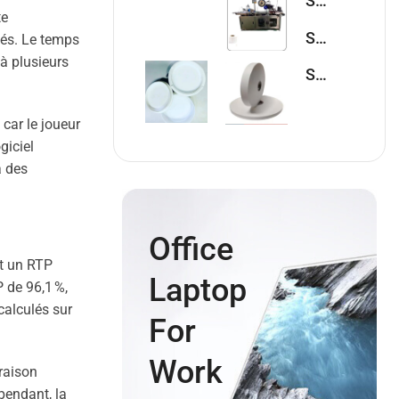
Servo Self Adhesive Sticker Labelling machine
te
Snus Can
iés. Le temps
 à plusieurs
Snus Packing Paper Non Woven Fabric/ Rolls
car le joueur
giciel
à des
Office
nt un RTP
Laptop
 de 96,1 %,
calculés sur
For
Work
 raison
ependant, la