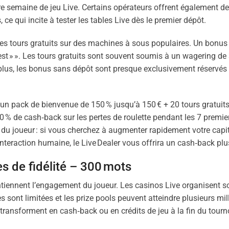
 semaine de jeu Live. Certains opérateurs offrent également de
e qui incite à tester les tables Live dès le premier dépôt.
s tours gratuits sur des machines à sous populaires. Un bonus 
est » ». Les tours gratuits sont souvent soumis à un wagering de 
e plus, les bonus sans dépôt sont presque exclusivement réservés
 un pack de bienvenue de 150 % jusqu’à 150 € + 20 tours gratuits
0 % de cash‑back sur les pertes de roulette pendant les 7 premiers
e du joueur : si vous cherchez à augmenter rapidement votre capit
’interaction humaine, le Live Dealer vous offrira un cash‑back pl
s de fidélité – 300 mots
ntiennent l’engagement du joueur. Les casinos Live organisent s
sont limitées et les prize pools peuvent atteindre plusieurs mill
ransforment en cash‑back ou en crédits de jeu à la fin du tourno