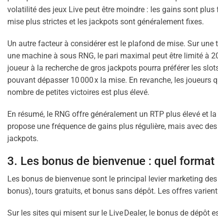
volatilité des jeux Live peut être moindre : les gains sont plus 
mise plus strictes et les jackpots sont généralement fixes.
Un autre facteur à considérer est le plafond de mise. Sur une 
une machine à sous RNG, le pari maximal peut être limité à 200
joueur à la recherche de gros jackpots pourra préférer les slots
pouvant dépasser 10 000 x la mise. En revanche, les joueurs qui
nombre de petites victoires est plus élevé.
En résumé, le RNG offre généralement un RTP plus élevé et la po
propose une fréquence de gains plus régulière, mais avec des
jackpots.
3. Les bonus de bienvenue : quel format 
Les bonus de bienvenue sont le principal levier marketing des 
bonus), tours gratuits, et bonus sans dépôt. Les offres varient
Sur les sites qui misent sur le Live Dealer, le bonus de dépôt