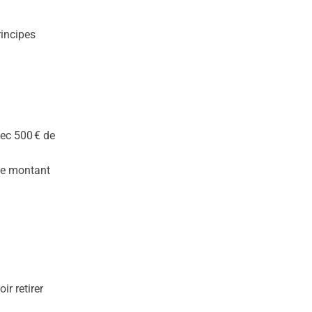
rincipes
vec 500 € de
 le montant
ir retirer