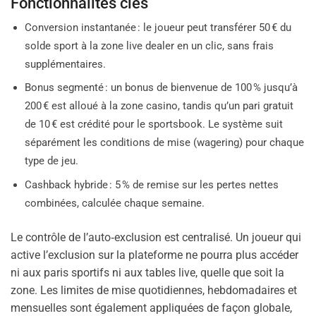
Fonctionnalités clés
Conversion instantanée : le joueur peut transférer 50 € du
solde sport à la zone live dealer en un clic, sans frais
supplémentaires.
Bonus segmenté : un bonus de bienvenue de 100 % jusqu’à
200 € est alloué à la zone casino, tandis qu’un pari gratuit
de 10 € est crédité pour le sportsbook. Le système suit
séparément les conditions de mise (wagering) pour chaque
type de jeu.
Cashback hybride : 5 % de remise sur les pertes nettes
combinées, calculée chaque semaine.
Le contrôle de l’auto‑exclusion est centralisé. Un joueur qui
active l’exclusion sur la plateforme ne pourra plus accéder
ni aux paris sportifs ni aux tables live, quelle que soit la
zone. Les limites de mise quotidiennes, hebdomadaires et
mensuelles sont également appliquées de façon globale,