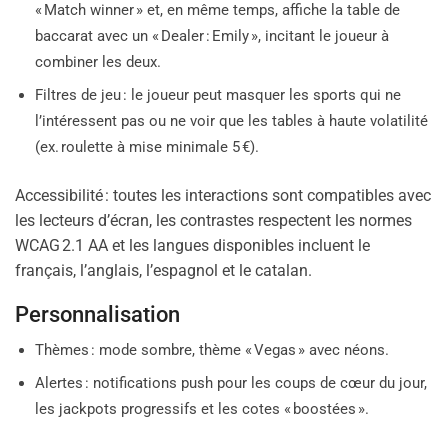
« Match winner » et, en même temps, affiche la table de
baccarat avec un « Dealer : Emily », incitant le joueur à
combiner les deux.
Filtres de jeu : le joueur peut masquer les sports qui ne
l’intéressent pas ou ne voir que les tables à haute volatilité
(ex. roulette à mise minimale 5 €).
Accessibilité : toutes les interactions sont compatibles avec
les lecteurs d’écran, les contrastes respectent les normes
WCAG 2.1 AA et les langues disponibles incluent le
français, l’anglais, l’espagnol et le catalan.
Personnalisation
Thèmes : mode sombre, thème « Vegas » avec néons.
Alertes : notifications push pour les coups de cœur du jour,
les jackpots progressifs et les cotes « boostées ».