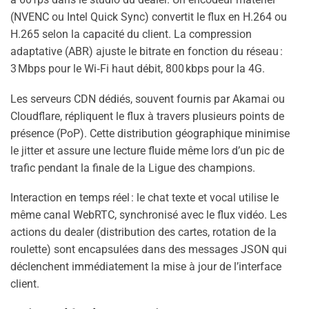
(NVENC ou Intel Quick Sync) convertit le flux en H.264 ou
H.265 selon la capacité du client. La compression
adaptative (ABR) ajuste le bitrate en fonction du réseau :
3 Mbps pour le Wi‑Fi haut débit, 800 kbps pour la 4G.
Les serveurs CDN dédiés, souvent fournis par Akamai ou
Cloudflare, répliquent le flux à travers plusieurs points de
présence (PoP). Cette distribution géographique minimise
le jitter et assure une lecture fluide même lors d’un pic de
trafic pendant la finale de la Ligue des champions.
Interaction en temps réel : le chat texte et vocal utilise le
même canal WebRTC, synchronisé avec le flux vidéo. Les
actions du dealer (distribution des cartes, rotation de la
roulette) sont encapsulées dans des messages JSON qui
déclenchent immédiatement la mise à jour de l’interface
client.