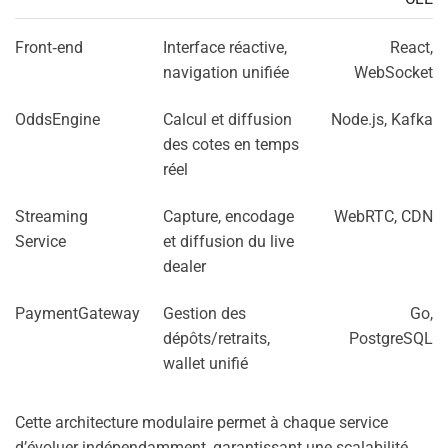
Front‑end
Interface réactive,
React,
navigation unifiée
WebSocket
OddsEngine
Calcul et diffusion
Node.js, Kafka
des cotes en temps
réel
Streaming
Capture, encodage
WebRTC, CDN
Service
et diffusion du live
dealer
PaymentGateway
Gestion des
Go,
dépôts/retraits,
PostgreSQL
wallet unifié
Cette architecture modulaire permet à chaque service
d’évoluer indépendamment, garantissant une scalabilité