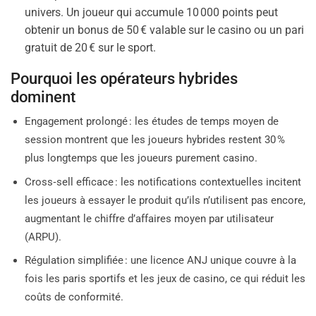
univers. Un joueur qui accumule 10 000 points peut
obtenir un bonus de 50 € valable sur le casino ou un pari
gratuit de 20 € sur le sport.
Pourquoi les opérateurs hybrides
dominent
Engagement prolongé : les études de temps moyen de
session montrent que les joueurs hybrides restent 30 %
plus longtemps que les joueurs purement casino.
Cross‑sell efficace : les notifications contextuelles incitent
les joueurs à essayer le produit qu’ils n’utilisent pas encore,
augmentant le chiffre d’affaires moyen par utilisateur
(ARPU).
Régulation simplifiée : une licence ANJ unique couvre à la
fois les paris sportifs et les jeux de casino, ce qui réduit les
coûts de conformité.