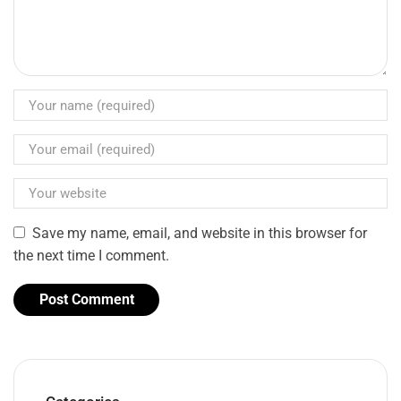
Save my name, email, and website in this browser for
the next time I comment.