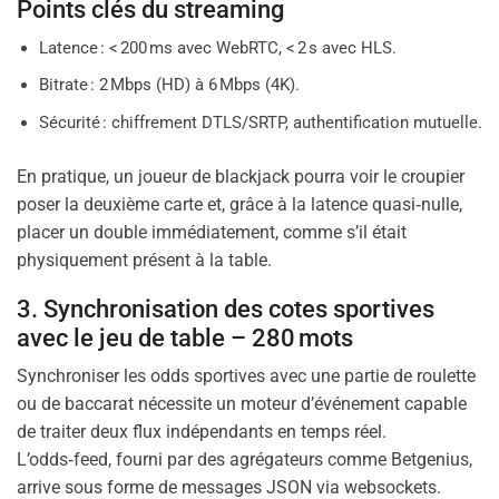
Points clés du streaming
Latence : < 200 ms avec WebRTC, < 2 s avec HLS.
Bitrate : 2 Mbps (HD) à 6 Mbps (4K).
Sécurité : chiffrement DTLS/SRTP, authentification mutuelle.
En pratique, un joueur de blackjack pourra voir le croupier
poser la deuxième carte et, grâce à la latence quasi‑nulle,
placer un double immédiatement, comme s’il était
physiquement présent à la table.
3. Synchronisation des cotes sportives
avec le jeu de table – 280 mots
Synchroniser les odds sportives avec une partie de roulette
ou de baccarat nécessite un moteur d’événement capable
de traiter deux flux indépendants en temps réel.
L’odds‑feed, fourni par des agrégateurs comme Betgenius,
arrive sous forme de messages JSON via websockets.