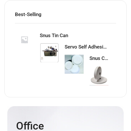
Best-Selling
Snus Tin Can
Servo Self Adhesive Sticker Labelling machine
Snus Can
Snus Pa
Office