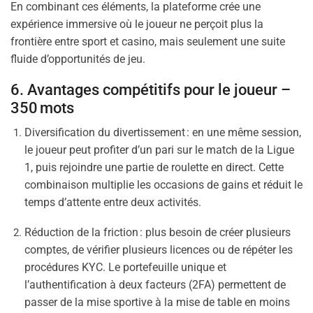
En combinant ces éléments, la plateforme crée une
expérience immersive où le joueur ne perçoit plus la
frontière entre sport et casino, mais seulement une suite
fluide d’opportunités de jeu.
6. Avantages compétitifs pour le joueur –
350 mots
Diversification du divertissement : en une même session,
le joueur peut profiter d’un pari sur le match de la Ligue
1, puis rejoindre une partie de roulette en direct. Cette
combinaison multiplie les occasions de gains et réduit le
temps d’attente entre deux activités.
Réduction de la friction : plus besoin de créer plusieurs
comptes, de vérifier plusieurs licences ou de répéter les
procédures KYC. Le portefeuille unique et
l’authentification à deux facteurs (2FA) permettent de
passer de la mise sportive à la mise de table en moins