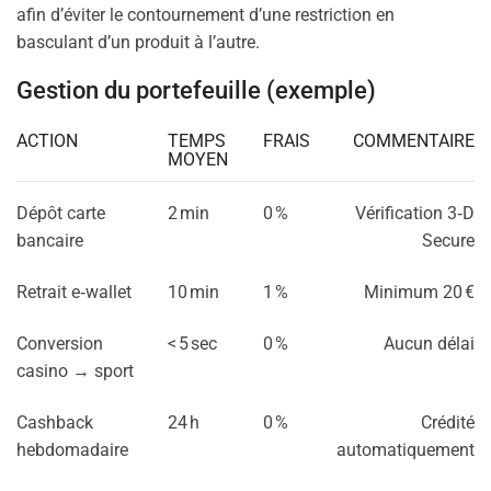
afin d’éviter le contournement d’une restriction en
basculant d’un produit à l’autre.
Gestion du portefeuille (exemple)
ACTION
TEMPS
FRAIS
COMMENTAIRE
MOYEN
Dépôt carte
2 min
0 %
Vérification 3‑D
bancaire
Secure
Retrait e‑wallet
10 min
1 %
Minimum 20 €
Conversion
< 5 sec
0 %
Aucun délai
casino → sport
Cashback
24 h
0 %
Crédité
hebdomadaire
automatiquement