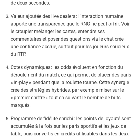
de deux secondes.
Valeur ajoutée des live dealers : l’interaction humaine
apporte une transparence que le RNG ne peut offrir. Voir
le croupier mélanger les cartes, entendre ses
commentaires et poser des questions via le chat crée
une confiance accrue, surtout pour les joueurs soucieux
du RTP.
Cotes dynamiques : les odds évoluent en fonction du
déroulement du match, ce qui permet de placer des paris
« in‑play » pendant que la roulette tourne. Cette synergie
crée des stratégies hybrides, par exemple miser sur le
« premier chiffre » tout en suivant le nombre de buts
marqués.
Programme de fidélité enrichi : les points de loyauté sont
accumulés à la fois sur les paris sportifs et les jeux de
table, puis convertis en crédits utilisables dans les deux