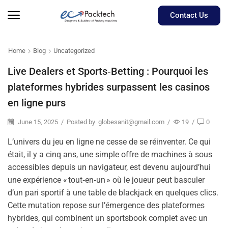
Contact Us
Home
Blog
Uncategorized
Live Dealers et Sports‑Betting : Pourquoi les
plateformes hybrides surpassent les casinos
en ligne purs
June 15, 2025
/
Posted by
globesanit@gmail.com
/
19
/
0
L’univers du jeu en ligne ne cesse de se réinventer. Ce qui
était, il y a cinq ans, une simple offre de machines à sous
accessibles depuis un navigateur, est devenu aujourd’hui
une expérience « tout‑en‑un » où le joueur peut basculer
d’un pari sportif à une table de blackjack en quelques clics.
Cette mutation repose sur l’émergence des plateformes
hybrides, qui combinent un sportsbook complet avec un