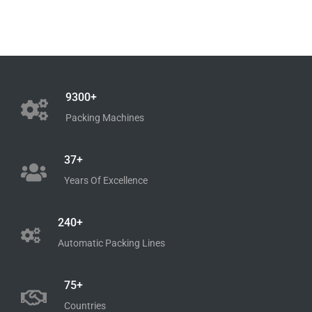
9300+
Packing Machines
37+
Years Of Excellence
240+
Automatic Packing Lines
75+
Countries