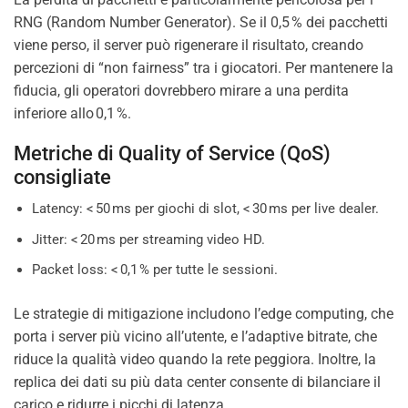
RNG (Random Number Generator). Se il 0,5 % dei pacchetti
viene perso, il server può rigenerare il risultato, creando
percezioni di “non fairness” tra i giocatori. Per mantenere la
fiducia, gli operatori dovrebbero mirare a una perdita
inferiore allo 0,1 %.
Metriche di Quality of Service (QoS)
consigliate
Latency: < 50 ms per giochi di slot, < 30 ms per live dealer.
Jitter: < 20 ms per streaming video HD.
Packet loss: < 0,1 % per tutte le sessioni.
Le strategie di mitigazione includono l’edge computing, che
porta i server più vicino all’utente, e l’adaptive bitrate, che
riduce la qualità video quando la rete peggiora. Inoltre, la
replica dei dati su più data center consente di bilanciare il
carico e ridurre i picchi di latenza.