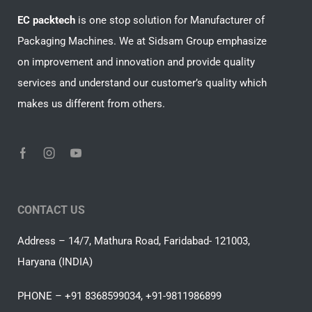
EC packtech
is one stop solution for Manufacturer of
Packaging Machines. We at Sidsam Group emphasize
on improvement and innovation and provide quality
services and understand our customer’s quality which
makes us different from others.
CONTACT US
Address – 14/7, Mathura Road, Faridabad- 121003,
Haryana (INDIA)
PHONE – +91 8368599034, +91-9811986899