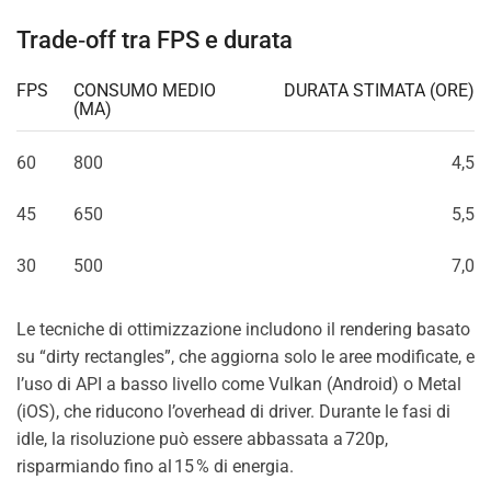
Trade‑off tra FPS e durata
FPS
CONSUMO MEDIO
DURATA STIMATA (ORE)
(MA)
60
800
4,5
45
650
5,5
30
500
7,0
Le tecniche di ottimizzazione includono il rendering basato
su “dirty rectangles”, che aggiorna solo le aree modificate, e
l’uso di API a basso livello come Vulkan (Android) o Metal
(iOS), che riducono l’overhead di driver. Durante le fasi di
idle, la risoluzione può essere abbassata a 720p,
risparmiando fino al 15 % di energia.