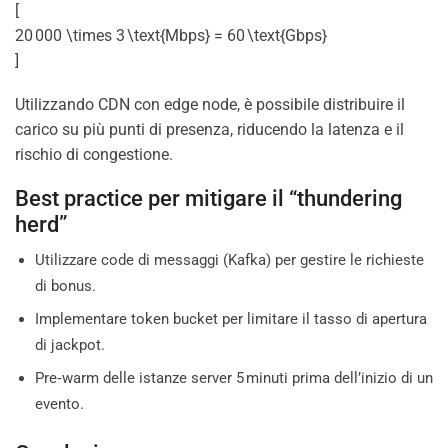
[
20 000 \times 3 \text{Mbps} = 60 \text{Gbps}
]
Utilizzando CDN con edge node, è possibile distribuire il
carico su più punti di presenza, riducendo la latenza e il
rischio di congestione.
Best practice per mitigare il “thundering
herd”
Utilizzare code di messaggi (Kafka) per gestire le richieste
di bonus.
Implementare token bucket per limitare il tasso di apertura
di jackpot.
Pre‑warm delle istanze server 5 minuti prima dell’inizio di un
evento.