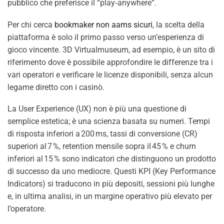
pubblico che preferisce il “play‑anywhere”.
Per chi cerca
bookmaker non aams sicuri
, la scelta della
piattaforma è solo il primo passo verso un’esperienza di
gioco vincente. 3D Virtualmuseum, ad esempio, è un sito di
riferimento dove è possibile approfondire le differenze tra i
vari operatori e verificare le licenze disponibili, senza alcun
legame diretto con i casinò.
La User Experience (UX) non è più una questione di
semplice estetica; è una scienza basata su numeri. Tempi
di risposta inferiori a 200 ms, tassi di conversione (CR)
superiori al 7 %, retention mensile sopra il 45 % e churn
inferiori al 15 % sono indicatori che distinguono un prodotto
di successo da uno mediocre. Questi KPI (Key Performance
Indicators) si traducono in più depositi, sessioni più lunghe
e, in ultima analisi, in un margine operativo più elevato per
l’operatore.