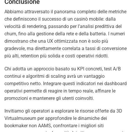
Conclusione
Abbiamo attraversato il panorama completo delle metriche
che definiscono il successo di un casinò mobile: dalla
velocità di rendering, passando per l’analisi predittiva del
churn, fino alla gestione della rete e della batteria. I numeri
dimostrano che una UX ottimizzata non è solo più
gradevole, ma direttamente correlata a tassi di conversione
più alti, retention più solida e costi operativi ridotti.
Chi adotta un approccio basato su KPI concreti, test A/B
continui e algoritmi di scaling avrà un vantaggio
competitivo netto. Integrare questi indicatori nei dashboard
operativi permette di reagire in tempo reale, affinare le
promozioni e mantenere gli utenti coinvolti.
Invitiamo gli operatori a esplorare le risorse offerte da 3D
Virtualmuseum per approfondire le dinamiche dei
bookmaker non AAMS, confrontare i migliori siti