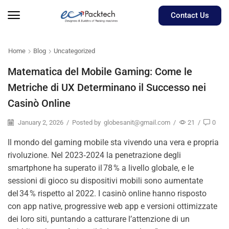
Contact Us
Home
Blog
Uncategorized
Matematica del Mobile Gaming: Come le
Metriche di UX Determinano il Successo nei
Casinò Online
January 2, 2026
/
Posted by
globesanit@gmail.com
/
21
/
0
Il mondo del gaming mobile sta vivendo una vera e propria
rivoluzione. Nel 2023‑2024 la penetrazione degli
smartphone ha superato il 78 % a livello globale, e le
sessioni di gioco su dispositivi mobili sono aumentate
del 34 % rispetto al 2022. I casinò online hanno risposto
con app native, progressive web app e versioni ottimizzate
dei loro siti, puntando a catturare l’attenzione di un