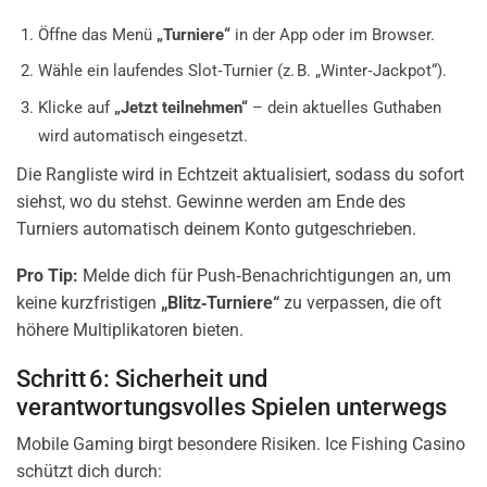
Öffne das Menü
„Turniere“
in der App oder im Browser.
Wähle ein laufendes Slot‑Turnier (z. B. „Winter‑Jackpot“).
Klicke auf
„Jetzt teilnehmen“
– dein aktuelles Guthaben
wird automatisch eingesetzt.
Die Rangliste wird in Echtzeit aktualisiert, sodass du sofort
siehst, wo du stehst. Gewinne werden am Ende des
Turniers automatisch deinem Konto gutgeschrieben.
Pro Tip:
Melde dich für Push‑Benachrichtigungen an, um
keine kurzfristigen
„Blitz‑Turniere“
zu verpassen, die oft
höhere Multiplikatoren bieten.
Schritt 6: Sicherheit und
verantwortungsvolles Spielen unterwegs
Mobile Gaming birgt besondere Risiken. Ice Fishing Casino
schützt dich durch: