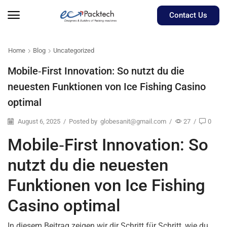
Contact Us
Home
Blog
Uncategorized
Mobile‑First Innovation: So nutzt du die
neuesten Funktionen von Ice Fishing Casino
optimal
August 6, 2025
/
Posted by
globesanit@gmail.com
/
27
/
0
Mobile‑First Innovation: So
nutzt du die neuesten
Funktionen von Ice Fishing
Casino optimal
In diesem Beitrag zeigen wir dir Schritt für Schritt, wie du