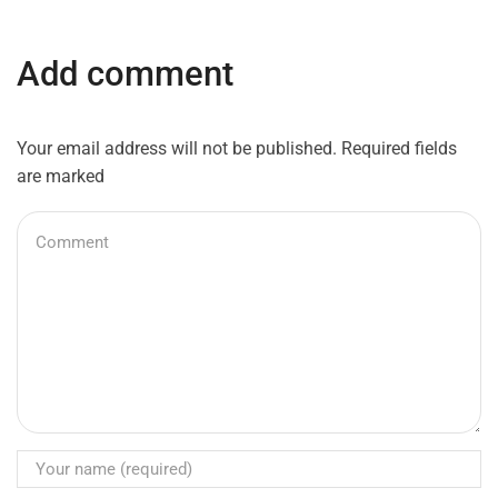
Add comment
Your email address will not be published. Required fields
are marked