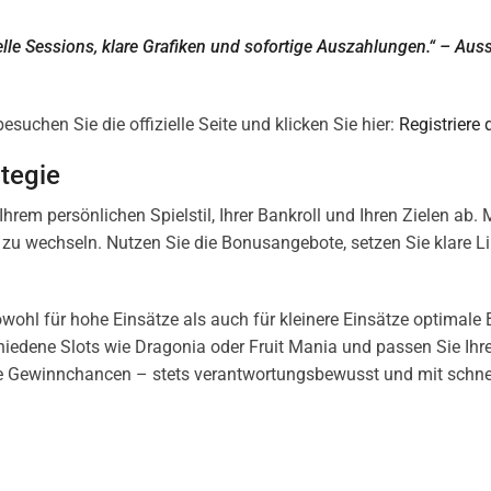
lle Sessions, klare Grafiken und sofortige Auszahlungen.“ – Aus
suchen Sie die offizielle Seite und klicken Sie hier:
Registriere 
ategie
em persönlichen Spielstil, Ihrer Bankroll und Ihren Zielen ab. M
di zu wechseln. Nutzen Sie die Bonusangebote, setzen Sie klare L
sowohl für hohe Einsätze als auch für kleinere Einsätze optimal
chiedene Slots wie Dragonia oder Fruit Mania und passen Sie Ihre
re Gewinnchancen – stets verantwortungsbewusst und mit schne