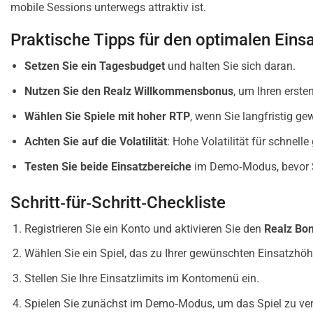
mobile Sessions unterwegs attraktiv ist.
Praktische Tipps für den optimalen Eins
Setzen Sie ein Tagesbudget
und halten Sie sich daran.
Nutzen Sie den Realz Willkommensbonus
, um Ihren erste
Wählen Sie Spiele mit hoher RTP
, wenn Sie langfristig g
Achten Sie auf die Volatilität
: Hohe Volatilität für schnelle
Testen Sie beide Einsatzbereiche
im Demo‑Modus, bevor Si
Schritt‑für‑Schritt‑Checkliste
Registrieren Sie ein Konto und aktivieren Sie den
Realz Bo
Wählen Sie ein Spiel, das zu Ihrer gewünschten Einsatzhöh
Stellen Sie Ihre Einsatzlimits im Kontomenü ein.
Spielen Sie zunächst im Demo‑Modus, um das Spiel zu ver