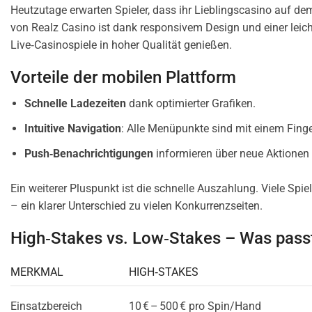
Heutzutage erwarten Spieler, dass ihr Lieblingscasino auf d
von Realz Casino ist dank responsivem Design und einer leic
Live‑Casinospiele in hoher Qualität genießen.
Vorteile der mobilen Plattform
Schnelle Ladezeiten
dank optimierter Grafiken.
Intuitive Navigation
: Alle Menüpunkte sind mit einem Finger
Push‑Benachrichtigungen
informieren über neue Aktionen 
Ein weiterer Pluspunkt ist die schnelle Auszahlung. Viele Sp
– ein klarer Unterschied zu vielen Konkurrenzseiten.
High‑Stakes vs. Low‑Stakes – Was passt 
MERKMAL
HIGH‑STAKES
Einsatzbereich
10 € – 500 € pro Spin/Hand