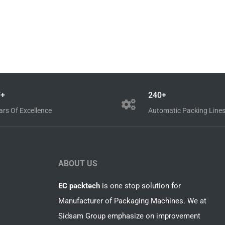
7+
240+
ars Of Excellence
Automatic Packing Line
ABOUT US
EC packtech
is one stop solution for
Manufacturer of Packaging Machines. We at
Sidsam Group emphasize on improvement