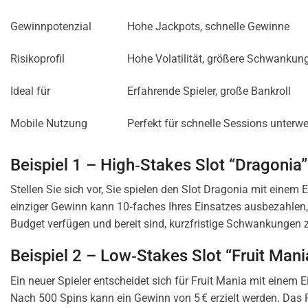
Gewinnpotenzial
Hohe Jackpots, schnelle Gewinne
Risikoprofil
Hohe Volatilität, größere Schwankun
Ideal für
Erfahrende Spieler, große Bankroll
Mobile Nutzung
Perfekt für schnelle Sessions unterw
Beispiel 1 – High‑Stakes Slot “Dragonia”
Stellen Sie sich vor, Sie spielen den Slot Dragonia mit einem E
einziger Gewinn kann 10‑faches Ihres Einsatzes ausbezahlen, 
Budget verfügen und bereit sind, kurzfristige Schwankungen z
Beispiel 2 – Low‑Stakes Slot “Fruit Mani
Ein neuer Spieler entscheidet sich für Fruit Mania mit einem Ein
Nach 500 Spins kann ein Gewinn von 5 € erzielt werden. Das Ri