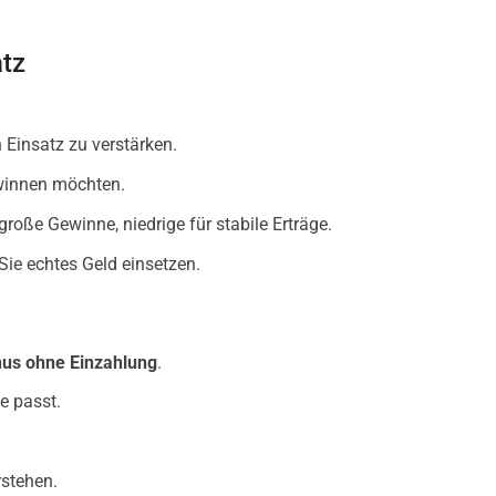
atz
n Einsatz zu verstärken.
ewinnen möchten.
 große Gewinne, niedrige für stabile Erträge.
e echtes Geld einsetzen.
nus ohne Einzahlung
.
e passt.
stehen.