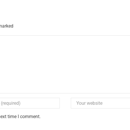
 marked
next time I comment.