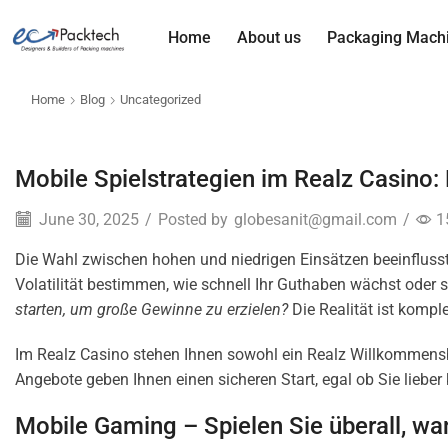
Home
About us
Packaging Mach
Home
Blog
Uncategorized
Mobile Spielstrategien im Realz Casino:
June 30, 2025
/
Posted by
globesanit@gmail.com
/
1
Die Wahl zwischen hohen und niedrigen Einsätzen beeinflusst 
Volatilität bestimmen, wie schnell Ihr Guthaben wächst oder 
starten, um große Gewinne zu erzielen?
Die Realität ist komple
Im Realz Casino stehen Ihnen sowohl ein Realz Willkommens
Angebote geben Ihnen einen sicheren Start, egal ob Sie lieber 
Mobile Gaming – Spielen Sie überall, w