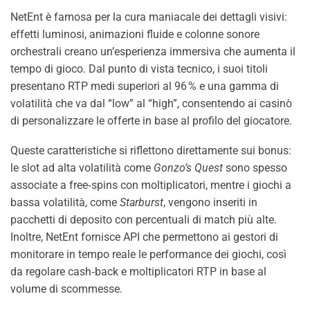
NetEnt è famosa per la cura maniacale dei dettagli visivi:
effetti luminosi, animazioni fluide e colonne sonore
orchestrali creano un’esperienza immersiva che aumenta il
tempo di gioco. Dal punto di vista tecnico, i suoi titoli
presentano RTP medi superiori al 96 % e una gamma di
volatilità che va dal “low” al “high”, consentendo ai casinò
di personalizzare le offerte in base al profilo del giocatore.
Queste caratteristiche si riflettono direttamente sui bonus:
le slot ad alta volatilità come
Gonzo’s Quest
sono spesso
associate a free‑spins con moltiplicatori, mentre i giochi a
bassa volatilità, come
Starburst
, vengono inseriti in
pacchetti di deposito con percentuali di match più alte.
Inoltre, NetEnt fornisce API che permettono ai gestori di
monitorare in tempo reale le performance dei giochi, così
da regolare cash‑back e moltiplicatori RTP in base al
volume di scommesse.