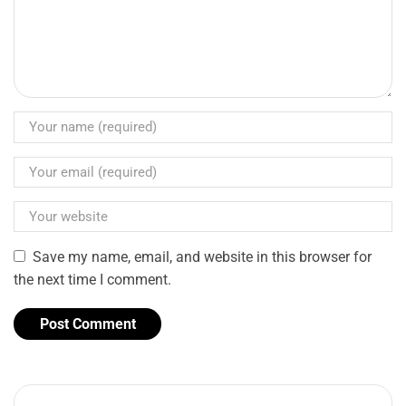
Save my name, email, and website in this browser for
the next time I comment.