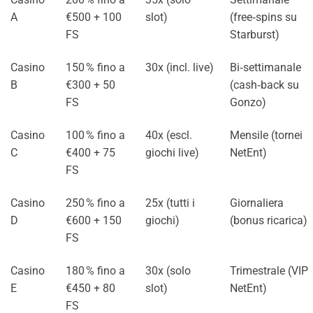
A
€500 + 100
slot)
(free‑spins su
FS
Starburst)
Casino
150 % fino a
30x (incl. live)
Bi‑settimanale
B
€300 + 50
(cash‑back su
FS
Gonzo)
Casino
100 % fino a
40x (escl.
Mensile (tornei
C
€400 + 75
giochi live)
NetEnt)
FS
Casino
250 % fino a
25x (tutti i
Giornaliera
D
€600 + 150
giochi)
(bonus ricarica)
FS
Casino
180 % fino a
30x (solo
Trimestrale (VIP
E
€450 + 80
slot)
NetEnt)
FS