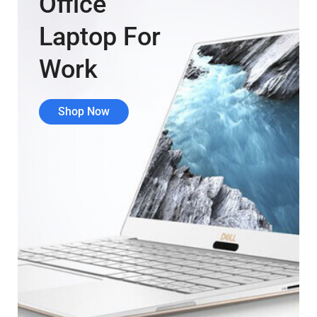
Office
Laptop For
Work
Shop Now