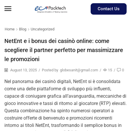
Contact Us
Home
Blog
Uncategorized
NetEnt e i bonus dei casinò online: come
scegliere il partner perfetto per massimizzare
le promozioni
August 13, 2025
/
Posted by
globesanit@gmail.com
/
15
/
0
Nel panorama dei casinò digitali, NetEnt si è consolidata
come una delle piattaforme di sviluppo più influenti,
capace di coniugare grafica all’avanguardia, meccaniche di
gioco innovative e tassi di ritorno al giocatore (RTP) elevati.
Questa combinazione ha spinto numerosi operatori a
costruire offerte di benvenuto e promozioni ricorrenti
intorno ai titoli NetEnt, trasformando il semplice bonus in