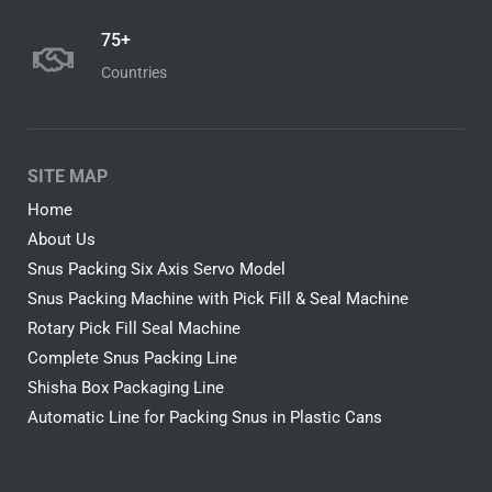
75+
Countries
SITE MAP
Home
About Us
Snus Packing Six Axis Servo Model
Snus Packing Machine with Pick Fill & Seal Machine
Rotary Pick Fill Seal Machine
Complete Snus Packing Line
Shisha Box Packaging Line
Automatic Line for Packing Snus in Plastic Cans