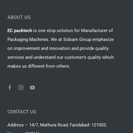
ABOUT US
EC packtech
is one stop solution for Manufacturer of
Packaging Machines. We at Sidsam Group emphasize
on improvement and innovation and provide quality
services and understand our customer’s quality which
makes us different from others.
CONTACT US
Address – 14/7, Mathura Road, Faridabad- 121003,