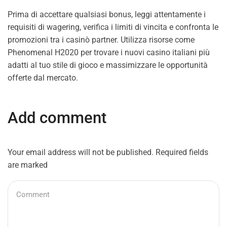
Prima di accettare qualsiasi bonus, leggi attentamente i
requisiti di wagering, verifica i limiti di vincita e confronta le
promozioni tra i casinò partner. Utilizza risorse come
Phenomenal H2020 per trovare i nuovi casino italiani più
adatti al tuo stile di gioco e massimizzare le opportunità
offerte dal mercato.
Add comment
Your email address will not be published. Required fields
are marked