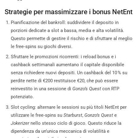
Strategie per massimizzare i bonus NetEnt
Pianificazione del bankroll: suddividere il deposito in
porzioni dedicate a slot a bassa, media e alta volatilità.
Questo permette di gestire il rischio e di sfruttare al meglio
le free‑spins su giochi diversi.
Sfruttare le promozioni ricorrenti: i reload bonus e i
cashback settimanali aumentano il capitale disponibile
senza richiedere nuovi depositi. Un cashback del 10 % su
perdite nette di €200 restituisce €20, che può essere
reinvestito in una sessione di
Gonzo’s Quest
con RTP
potenziato.
Slot cycling: alternare le sessioni su più titoli NetEnt per
utilizzare le free‑spins su
Starburst
,
Gonzo’s Quest
e
Jokerizer
nello stesso ciclo di gioco. Questo riduce la
dipendenza da un’unica meccanica di volatilità e