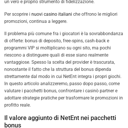
un vero e proprio strumento di fidelizzazione.
Per scoprire i
nuovi casino italiani
che offrono le migliori
promozioni, continua a leggere.
Il problema più comune fra i giocatori è la sovrabbondanza
di offerte: bonus di deposito, free‑spins, cash‑back e
programmi VIP si moltiplicano su ogni sito, ma pochi
riescono a distinguere quali di esse siano realmente
vantaggiose. Spesso la scelta del provider è trascurata,
nonostante il fatto che la struttura del bonus dipenda
strettamente dal modo in cui NetEnt integra i propri giochi.
In questo articolo analizzeremo, passo dopo passo, come
valutare i pacchetti bonus, confrontare i casinò partner e
adottare strategie pratiche per trasformare le promozioni in
profitto reale.
Il valore aggiunto di NetEnt nei pacchetti
bonus