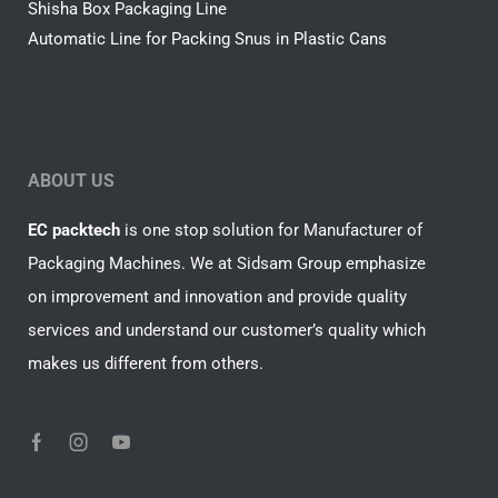
Shisha Box Packaging Line
Automatic Line for Packing Snus in Plastic Cans
ABOUT US
EC packtech
is one stop solution for Manufacturer of
Packaging Machines. We at Sidsam Group emphasize
on improvement and innovation and provide quality
services and understand our customer’s quality which
makes us different from others.