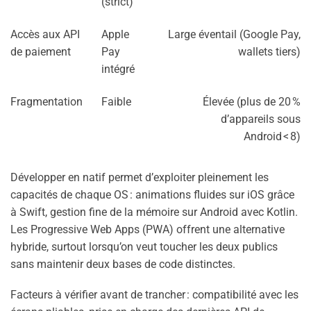
(strict)
Accès aux API
Apple
Large éventail (Google Pay,
de paiement
Pay
wallets tiers)
intégré
Fragmentation
Faible
Élevée (plus de 20 %
d’appareils sous
Android < 8)
Développer en natif permet d’exploiter pleinement les
capacités de chaque OS : animations fluides sur iOS grâce
à Swift, gestion fine de la mémoire sur Android avec Kotlin.
Les Progressive Web Apps (PWA) offrent une alternative
hybride, surtout lorsqu’on veut toucher les deux publics
sans maintenir deux bases de code distinctes.
Facteurs à vérifier avant de trancher : compatibilité avec les