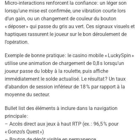
Micro‑interactions renforcent la confiance : un léger son
lorsqu’une mise est confirmée, une vibration courte lors
d’un gain, ou un changement de couleur du bouton
« déposer » qui passe du gris au vert. Ces signaux visuels et
haptiques rassurent le joueur sur le bon déroulement de
l’opération.
Exemple de bonne pratique : le casino mobile « LuckySpin »
utilise une animation de chargement de 0,8 s lorsqu’un
joueur passe du lobby à la roulette, puis affiche
immédiatement le solde actualisé. Le résultat ? Un taux
d’abandon de session inférieur de 18 % par rapport à la
moyenne du secteur.
Bullet list des éléments à inclure dans la navigation
principale :
– Accès direct aux jeux à haut RTP (ex. : 96,5 % pour
« Gonzo’s Quest »)
– Bouton de dépôt visible en permanence