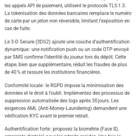
les appels API de paiement, utilisent le protocole TLS 1.3.
La tokenisation des données bancaires remplace le numéro
de carte par un jeton non réversible, limitant l’exposition en
cas de fuite.
Le 3‑D Secure (3DS2) ajoute une couche d’authentification
dynamique : une notification push ou un code OTP envoyé
par SMS confirme l’identité du joueur lors du dépôt. Cette
étape, bien que supplémentaire, réduit les fraudes de plus
de 40 % et rassure les institutions financières.
Conformité locale : le RGPD impose la minimisation des
données et le droit à l’oubli. Implémentez des processus de
suppression automatisée des logs après 30 jours. Les
exigences AML (Anti‑Money‑Laundering) demandent une
vérification KYC avant le premier retrait.
Authentification forte : proposez la biométrie (Face ID,