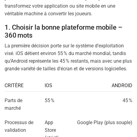
transformez votre application ou site mobile en une
véritable machine à convertir les joueurs.
1. Choisir la bonne plateforme mobile –
360 mots
La première décision porte sur le système d’exploitation
visé. iOS détient environ 55 % du marché mondial, tandis
qu’Android représente les 45 % restants, mais avec une plus
grande variété de tailles d’écran et de versions logicielles.
CRITÈRE
IOS
ANDROID
Parts de
55 %
45 %
marché
Processus de
App
Google Play (plus souple)
validation
Store