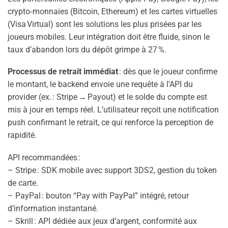
crypto‑monnaies (Bitcoin, Ethereum) et les cartes virtuelles
(Visa Virtual) sont les solutions les plus prisées par les
joueurs mobiles. Leur intégration doit être fluide, sinon le
taux d’abandon lors du dépôt grimpe à 27 %.
Processus de retrait immédiat
: dès que le joueur confirme
le montant, le backend envoie une requête à l’API du
provider (ex. : Stripe → Payout) et le solde du compte est
mis à jour en temps réel. L’utilisateur reçoit une notification
push confirmant le retrait, ce qui renforce la perception de
rapidité.
API recommandées :
– Stripe : SDK mobile avec support 3DS2, gestion du token
de carte.
– PayPal : bouton “Pay with PayPal” intégré, retour
d’information instantané.
– Skrill : API dédiée aux jeux d’argent, conformité aux