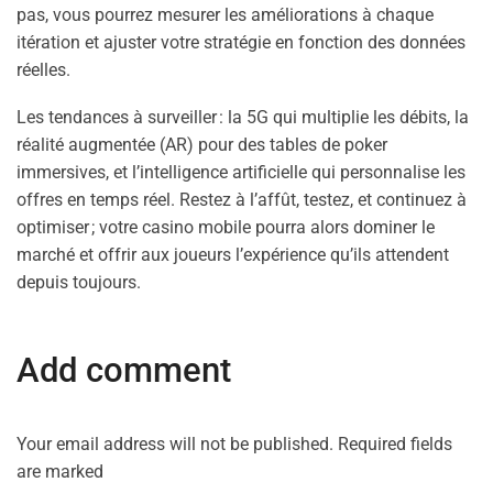
pas, vous pourrez mesurer les améliorations à chaque
itération et ajuster votre stratégie en fonction des données
réelles.
Les tendances à surveiller : la 5G qui multiplie les débits, la
réalité augmentée (AR) pour des tables de poker
immersives, et l’intelligence artificielle qui personnalise les
offres en temps réel. Restez à l’affût, testez, et continuez à
optimiser ; votre casino mobile pourra alors dominer le
marché et offrir aux joueurs l’expérience qu’ils attendent
depuis toujours.
Add comment
Your email address will not be published. Required fields
are marked