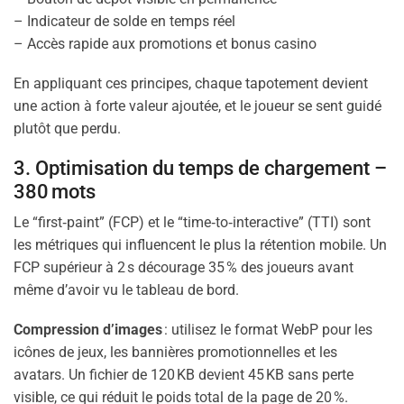
– Indicateur de solde en temps réel
– Accès rapide aux promotions et bonus casino
En appliquant ces principes, chaque tapotement devient
une action à forte valeur ajoutée, et le joueur se sent guidé
plutôt que perdu.
3. Optimisation du temps de chargement –
380 mots
Le “first‑paint” (FCP) et le “time‑to‑interactive” (TTI) sont
les métriques qui influencent le plus la rétention mobile. Un
FCP supérieur à 2 s décourage 35 % des joueurs avant
même d’avoir vu le tableau de bord.
Compression d’images
: utilisez le format WebP pour les
icônes de jeux, les bannières promotionnelles et les
avatars. Un fichier de 120 KB devient 45 KB sans perte
visible, ce qui réduit le poids total de la page de 20 %.