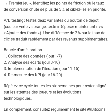
→ Premier jeu ». Identifiez les points de friction où le taux
de conversion chute de plus de 5 % et ciblez‑les en priorité.
A/B testing : testez deux variantes du bouton de dépôt
(couleur verte vs orange, texte « Déposer maintenant » vs
« Ajouter des fonds »). Une différence de 2 % sur le taux de
clic se traduit rapidement par des revenus supplémentaires.
Boucle d’amélioration :
1. Collecte des données (jour 1‑7)
2. Analyse des écarts (jour 8‑10)
3. Implémentation de l’itération (jour 11‑15)
4. Re‑mesure des KPI (jour 16‑20)
Répétez ce cycle toutes les six semaines pour rester aligné
sur les attentes des joueurs et les évolutions
technologiques.
En complément, consultez régulièrement le site 99Bitcoins