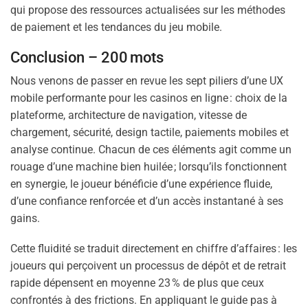
qui propose des ressources actualisées sur les méthodes
de paiement et les tendances du jeu mobile.
Conclusion – 200 mots
Nous venons de passer en revue les sept piliers d’une UX
mobile performante pour les casinos en ligne : choix de la
plateforme, architecture de navigation, vitesse de
chargement, sécurité, design tactile, paiements mobiles et
analyse continue. Chacun de ces éléments agit comme un
rouage d’une machine bien huilée ; lorsqu’ils fonctionnent
en synergie, le joueur bénéficie d’une expérience fluide,
d’une confiance renforcée et d’un accès instantané à ses
gains.
Cette fluidité se traduit directement en chiffre d’affaires : les
joueurs qui perçoivent un processus de dépôt et de retrait
rapide dépensent en moyenne 23 % de plus que ceux
confrontés à des frictions. En appliquant le guide pas à