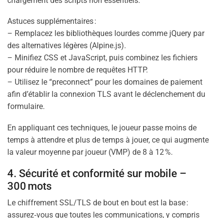
chargement des scripts non essentiels.
Astuces supplémentaires :
– Remplacez les bibliothèques lourdes comme jQuery par
des alternatives légères (Alpine.js).
– Minifiez CSS et JavaScript, puis combinez les fichiers
pour réduire le nombre de requêtes HTTP.
– Utilisez le “preconnect” pour les domaines de paiement
afin d’établir la connexion TLS avant le déclenchement du
formulaire.
En appliquant ces techniques, le joueur passe moins de
temps à attendre et plus de temps à jouer, ce qui augmente
la valeur moyenne par joueur (VMP) de 8 à 12 %.
4. Sécurité et conformité sur mobile –
300 mots
Le chiffrement SSL/TLS de bout en bout est la base :
assurez‑vous que toutes les communications, y compris