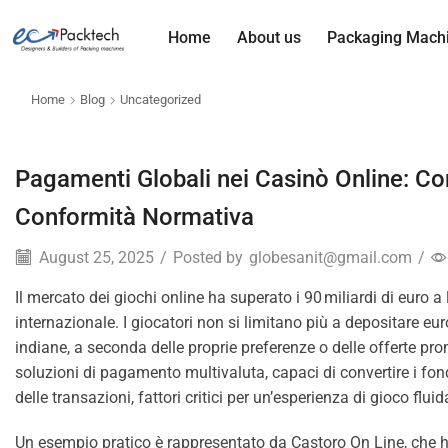
Home
About us
Packaging Mach
Home
Blog
Uncategorized
Pagamenti Globali nei Casinò Online: Co
Conformità Normativa
August 25, 2025
/
Posted by
globesanit@gmail.com
/
Il mercato dei giochi online ha superato i 90 miliardi di euro a 
internazionale. I giocatori non si limitano più a depositare e
indiane, a seconda delle proprie preferenze o delle offerte p
soluzioni di pagamento multivaluta, capaci di convertire i fond
delle transazioni, fattori critici per un’esperienza di gioco 
Un esempio pratico è rappresentato da Castoro On Line, che h