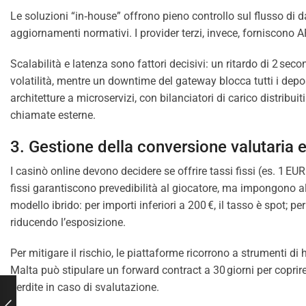
Le soluzioni “in‑house” offrono pieno controllo sul flusso di d
aggiornamenti normativi. I provider terzi, invece, forniscono
Scalabilità e latenza sono fattori decisivi: un ritardo di 2 se
volatilità, mentre un downtime del gateway blocca tutti i depos
architetture a microservizi, con bilanciatori di carico distribui
chiamate esterne.
3. Gestione della conversione valutaria 
I casinò online devono decidere se offrire tassi fissi (es. 1 EU
fissi garantiscono prevedibilità al giocatore, ma impongono al 
modello ibrido: per importi inferiori a 200 €, il tasso è spot; 
riducendo l’esposizione.
Per mitigare il rischio, le piattaforme ricorrono a strumenti 
Malta può stipulare un forward contract a 30 giorni per coprir
perdite in caso di svalutazione.