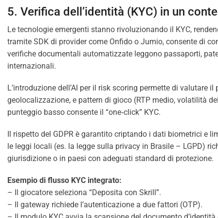
5. Verifica dell’identità (KYC) in un con
Le tecnologie emergenti stanno rivoluzionando il KYC, rendend
tramite SDK di provider come Onfido o Jumio, consente di conf
verifiche documentali automatizzate leggono passaporti, patent
internazionali.
L’introduzione dell’AI per il risk scoring permette di valutare il
geolocalizzazione, e pattern di gioco (RTP medio, volatilità d
punteggio basso consente il “one‑click” KYC.
Il rispetto del GDPR è garantito criptando i dati biometrici e li
le leggi locali (es. la legge sulla privacy in Brasile – LGPD) r
giurisdizione o in paesi con adeguati standard di protezione.
Esempio di flusso KYC integrato:
– Il giocatore seleziona “Deposita con Skrill”.
– Il gateway richiede l’autenticazione a due fattori (OTP).
– Il modulo KYC avvia la scansione del documento d’identità e