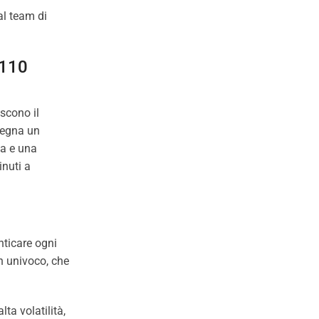
al team di
 110
iscono il
segna un
za e una
nuti a
nticare ogni
en univoco, che
ta volatilità,