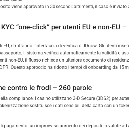
posito viene approvato in 30 secondi; altrimenti, il caso è inviato 
 KYC “one‑click” per utenti EU e non‑EU –
EU, sfruttando l’interfaccia di verifica di IDnow. Gli utenti inser
passaporto; il sistema verifica automaticamente la validità e as
nti non‑EU, il flusso richiede un ulteriore documento di residen
R. Questo approccio ha ridotto i tempi di onboarding da 15 mi
ne contro le frodi – 260 parole
ella compliance. I casinò utilizzano 3‑D Secure (3DS2) per aute
okenizzazione sostituisce i dati sensibili della carta con un tok
i pagamento: un improvviso aumento dei depositi in valute ad al