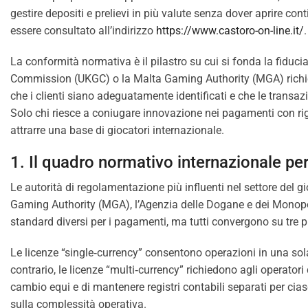
gestire depositi e prelievi in più valute senza dover aprire con
essere consultato all’indirizzo
https://www.castoro-on-line.it/
.
La conformità normativa è il pilastro su cui si fonda la fiduci
Commission (UKGC) o la Malta Gaming Authority (MGA) richiedo
che i clienti siano adeguatamente identificati e che le transaz
Solo chi riesce a coniugare innovazione nei pagamenti con rig
attrarre una base di giocatori internazionale.
1. Il quadro normativo internazionale pe
Le autorità di regolamentazione più influenti nel settore de
Gaming Authority (MGA), l’Agenzia delle Dogane e dei Monopoli
standard diversi per i pagamenti, ma tutti convergono su tre pil
Le licenze “single‑currency” consentono operazioni in una sola 
contrario, le licenze “multi‑currency” richiedono agli operatori d
cambio equi e di mantenere registri contabili separati per cia
sulla complessità operativa.