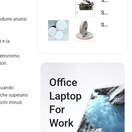
Servo Self Adhesive Sticker Labelling machine
Snus Can
durre analisi
Snus Packing Paper Non Woven Fabric/ Rolls
 e la
terrorismo.
ori.
Office
iduando
Laptop
à che superano
pochi minuti
For
Work