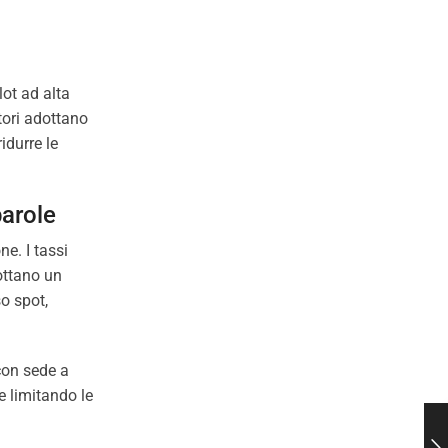
.
lot ad alta
tori adottano
idurre le
parole
ne. I tassi
dottano un
so spot,
con sede a
e limitando le