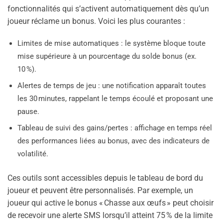
fonctionnalités qui s’activent automatiquement dès qu’un
joueur réclame un bonus. Voici les plus courantes :
Limites de mise automatiques : le système bloque toute
mise supérieure à un pourcentage du solde bonus (ex.
10 %).
Alertes de temps de jeu : une notification apparaît toutes
les 30 minutes, rappelant le temps écoulé et proposant une
pause.
Tableau de suivi des gains/pertes : affichage en temps réel
des performances liées au bonus, avec des indicateurs de
volatilité.
Ces outils sont accessibles depuis le tableau de bord du
joueur et peuvent être personnalisés. Par exemple, un
joueur qui active le bonus « Chasse aux œufs » peut choisir
de recevoir une alerte SMS lorsqu’il atteint 75 % de la limite