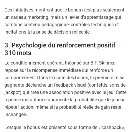
Ces initiatives montrent que le bonus n’est plus seulement
un cadeau marketing, mais un levier d’apprentissage qui
combine contenu pédagogique, contrôles techniques et
incitations à la prise de décision réfléchie.
3. Psychologie du renforcement positif –
310 mots
Le conditionnement opérant, théorisé par B.F. Skinner,
repose sur la récompense immédiate qui renforce un
comportement. Dans le cadre des bonus, la première mise
gagnante déclenche un feedback visuel (confettis, sons de
jackpot) qui crée une association positive avec le jeu. Cette
réponse instantanée augmente la probabilité que le joueur
répète l’action, même si la probabilité réelle de gain reste
inchangée.
Lorsque le bonus est présenté sous forme de « cashback »,