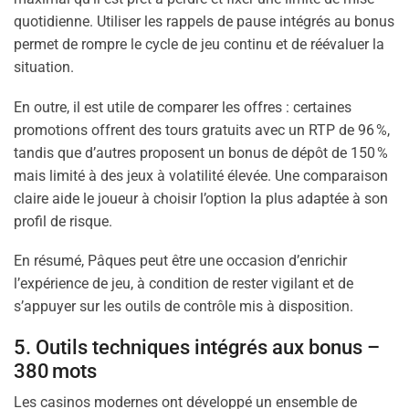
quotidienne. Utiliser les rappels de pause intégrés au bonus
permet de rompre le cycle de jeu continu et de réévaluer la
situation.
En outre, il est utile de comparer les offres : certaines
promotions offrent des tours gratuits avec un RTP de 96 %,
tandis que d’autres proposent un bonus de dépôt de 150 %
mais limité à des jeux à volatilité élevée. Une comparaison
claire aide le joueur à choisir l’option la plus adaptée à son
profil de risque.
En résumé, Pâques peut être une occasion d’enrichir
l’expérience de jeu, à condition de rester vigilant et de
s’appuyer sur les outils de contrôle mis à disposition.
5. Outils techniques intégrés aux bonus –
380 mots
Les casinos modernes ont développé un ensemble de