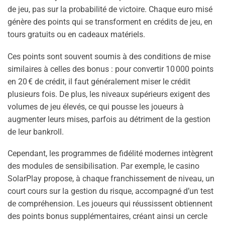
de jeu, pas sur la probabilité de victoire. Chaque euro misé
génère des points qui se transforment en crédits de jeu, en
tours gratuits ou en cadeaux matériels.
Ces points sont souvent soumis à des conditions de mise
similaires à celles des bonus : pour convertir 10 000 points
en 20 € de crédit, il faut généralement miser le crédit
plusieurs fois. De plus, les niveaux supérieurs exigent des
volumes de jeu élevés, ce qui pousse les joueurs à
augmenter leurs mises, parfois au détriment de la gestion
de leur bankroll.
Cependant, les programmes de fidélité modernes intègrent
des modules de sensibilisation. Par exemple, le casino
SolarPlay propose, à chaque franchissement de niveau, un
court cours sur la gestion du risque, accompagné d’un test
de compréhension. Les joueurs qui réussissent obtiennent
des points bonus supplémentaires, créant ainsi un cercle