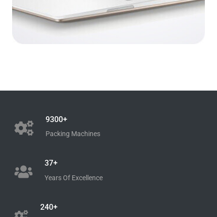
9300+
Packing Machines
37+
Years Of Excellence
240+