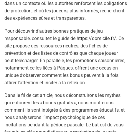
dans un contexte où les autorités renforcent les obligations
de protection, et où les joueurs, plus informés, recherchent
des expériences sûres et transparentes.
Pour découvrir d’autres bonnes pratiques de jeu
responsable, consultez le guide de
https://domicile.fr/
. Ce
site propose des ressources neutres, des fiches de
prévention et des listes de contrôles que chaque joueur
peut télécharger. En parallèle, les promotions saisonnières,
notamment celles liées à Pâques, offrent une occasion
unique d’observer comment les bonus peuvent à la fois
attirer l’attention et inciter à la réflexion.
Dans le fil de cet article, nous déconstruirons les mythes
qui entourent les « bonus gratuits », nous montrerons
comment ils sont intégrés à des programmes éducatifs, et
nous analyserons l’impact psychologique de ces
incitations pendant la période pascale. Le but est de vous