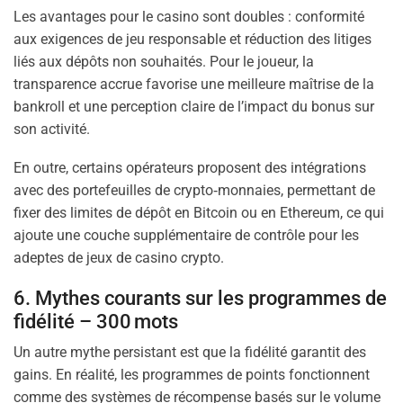
Les avantages pour le casino sont doubles : conformité
aux exigences de jeu responsable et réduction des litiges
liés aux dépôts non souhaités. Pour le joueur, la
transparence accrue favorise une meilleure maîtrise de la
bankroll et une perception claire de l’impact du bonus sur
son activité.
En outre, certains opérateurs proposent des intégrations
avec des portefeuilles de crypto‑monnaies, permettant de
fixer des limites de dépôt en Bitcoin ou en Ethereum, ce qui
ajoute une couche supplémentaire de contrôle pour les
adeptes de jeux de casino crypto.
6. Mythes courants sur les programmes de
fidélité – 300 mots
Un autre mythe persistant est que la fidélité garantit des
gains. En réalité, les programmes de points fonctionnent
comme des systèmes de récompense basés sur le volume