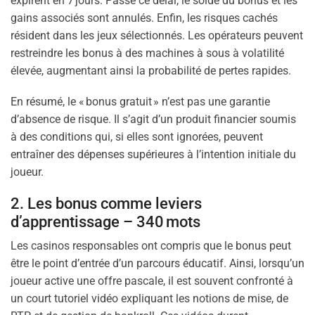
expirent en 7 jours. Passé ce délai, le solde du bonus et les
gains associés sont annulés. Enfin, les risques cachés
résident dans les jeux sélectionnés. Les opérateurs peuvent
restreindre les bonus à des machines à sous à volatilité
élevée, augmentant ainsi la probabilité de pertes rapides.
En résumé, le « bonus gratuit » n’est pas une garantie
d’absence de risque. Il s’agit d’un produit financier soumis
à des conditions qui, si elles sont ignorées, peuvent
entraîner des dépenses supérieures à l’intention initiale du
joueur.
2. Les bonus comme leviers
d’apprentissage – 340 mots
Les casinos responsables ont compris que le bonus peut
être le point d’entrée d’un parcours éducatif. Ainsi, lorsqu’un
joueur active une offre pascale, il est souvent confronté à
un court tutoriel vidéo expliquant les notions de mise, de