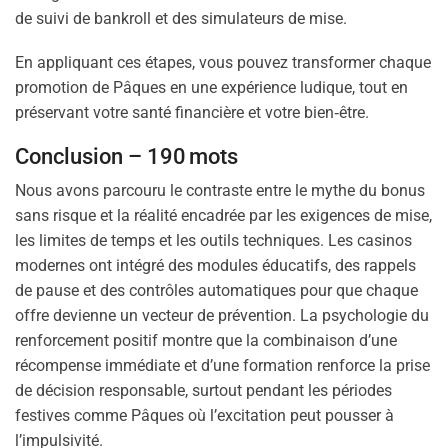
de suivi de bankroll et des simulateurs de mise.
En appliquant ces étapes, vous pouvez transformer chaque
promotion de Pâques en une expérience ludique, tout en
préservant votre santé financière et votre bien‑être.
Conclusion – 190 mots
Nous avons parcouru le contraste entre le mythe du bonus
sans risque et la réalité encadrée par les exigences de mise,
les limites de temps et les outils techniques. Les casinos
modernes ont intégré des modules éducatifs, des rappels
de pause et des contrôles automatiques pour que chaque
offre devienne un vecteur de prévention. La psychologie du
renforcement positif montre que la combinaison d’une
récompense immédiate et d’une formation renforce la prise
de décision responsable, surtout pendant les périodes
festives comme Pâques où l’excitation peut pousser à
l’impulsivité.