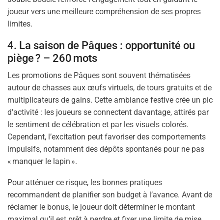
joueur vers une meilleure compréhension de ses propres
limites.
4. La saison de Pâques : opportunité ou
piège ? – 260 mots
Les promotions de Pâques sont souvent thématisées
autour de chasses aux œufs virtuels, de tours gratuits et de
multiplicateurs de gains. Cette ambiance festive crée un pic
d’activité : les joueurs se connectent davantage, attirés par
le sentiment de célébration et par les visuels colorés.
Cependant, l’excitation peut favoriser des comportements
impulsifs, notamment des dépôts spontanés pour ne pas
« manquer le lapin ».
Pour atténuer ce risque, les bonnes pratiques
recommandent de planifier son budget à l’avance. Avant de
réclamer le bonus, le joueur doit déterminer le montant
maximal qu’il est prêt à perdre et fixer une limite de mise