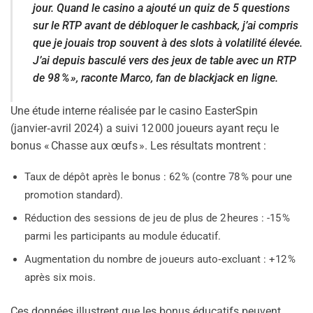
jour. Quand le casino a ajouté un quiz de 5 questions
sur le RTP avant de débloquer le cashback, j’ai compris
que je jouais trop souvent à des slots à volatilité élevée.
J’ai depuis basculé vers des jeux de table avec un RTP
de 98 % », raconte Marco, fan de blackjack en ligne.
Une étude interne réalisée par le casino EasterSpin
(janvier‑avril 2024) a suivi 12 000 joueurs ayant reçu le
bonus « Chasse aux œufs ». Les résultats montrent :
Taux de dépôt après le bonus : 62 % (contre 78 % pour une
promotion standard).
Réduction des sessions de jeu de plus de 2 heures : -15 %
parmi les participants au module éducatif.
Augmentation du nombre de joueurs auto‑excluant : +12 %
après six mois.
Ces données illustrent que les bonus éducatifs peuvent