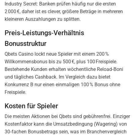
Industry Secret: Banken prüfen häufig nur die ersten
2 000 €, daher ist es clever, größere Beträge in mehreren
kleineren Auszahlungen zu splitten.
Preis‑Leistungs‑Verhältnis
Bonusstruktur
Qbets Casino lockt neue Spieler mit einem 200 %
Willkommensbonus bis zu 500 €, plus 100 Freispiele.
Bestehende Kunden erhalten wöchentliche Reload‑Boni
und tägliches Cashback. Im Vergleich dazu bietet
Konkurrenz B nur einen einmaligen 100 % Bonus ohne
Freispiele.
Kosten für Spieler
Die meisten Aktionen bei Qbets sind gebührenfrei. Einziger
Kostenfaktor kann die Umsatzbedingung (Wagering) von
30‑fachen Bonusbetrags sein, was im Branchenvergleich