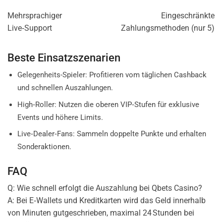
Mehrsprachiger
Eingeschränkte
Live‑Support
Zahlungsmethoden (nur 5)
Beste Einsatzszenarien
Gelegenheits-Spieler: Profitieren vom täglichen Cashback
und schnellen Auszahlungen.
High‑Roller: Nutzen die oberen VIP‑Stufen für exklusive
Events und höhere Limits.
Live‑Dealer‑Fans: Sammeln doppelte Punkte und erhalten
Sonderaktionen.
FAQ
Q: Wie schnell erfolgt die Auszahlung bei Qbets Casino?
A: Bei E‑Wallets und Kreditkarten wird das Geld innerhalb
von Minuten gutgeschrieben, maximal 24 Stunden bei