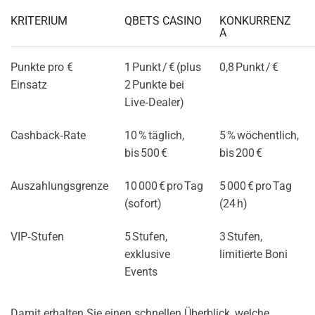
KRITERIUM
QBETS CASINO
KONKURRENZ
A
Punkte pro €
1 Punkt / € (plus
0,8 Punkt / €
Einsatz
2 Punkte bei
Live‑Dealer)
Cashback‑Rate
10 % täglich,
5 % wöchentlich,
bis 500 €
bis 200 €
Auszahlungsgrenze
10 000 € pro Tag
5 000 € pro Tag
(sofort)
(24 h)
VIP‑Stufen
5 Stufen,
3 Stufen,
exklusive
limitierte Boni
Events
Damit erhalten Sie einen schnellen Überblick, welche