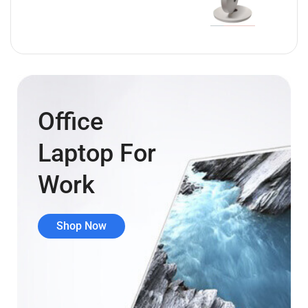
Office
Laptop For
Work
Shop Now