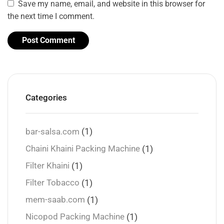
Save my name, email, and website in this browser for
the next time I comment.
Categories
(1)
bar-salsa.com
(1)
Chaini Khaini Packing Machine
(1)
Filter Khaini
(1)
Filter Tobacco
(1)
mem-saab.com
(1)
Nicopod Packing Machine