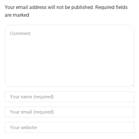
Your email address will not be published. Required fields
are marked