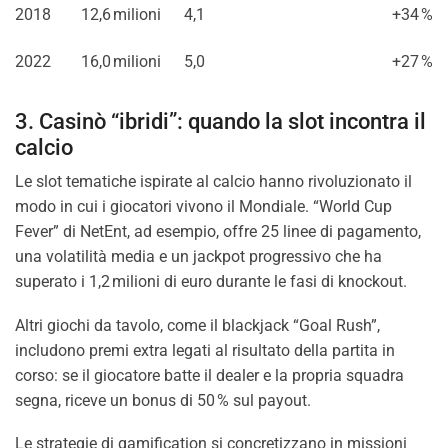
2018
12,6 milioni
4,1
+34 %
2022
16,0 milioni
5,0
+27 %
3. Casinò “ibridi”: quando la slot incontra il
calcio
Le slot tematiche ispirate al calcio hanno rivoluzionato il
modo in cui i giocatori vivono il Mondiale. “World Cup
Fever” di NetEnt, ad esempio, offre 25 linee di pagamento,
una volatilità media e un jackpot progressivo che ha
superato i 1,2 milioni di euro durante le fasi di knockout.
Altri giochi da tavolo, come il blackjack “Goal Rush”,
includono premi extra legati al risultato della partita in
corso: se il giocatore batte il dealer e la propria squadra
segna, riceve un bonus di 50 % sul payout.
Le strategie di gamification si concretizzano in missioni