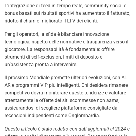
L’integrazione di feed in‑tempo reale, community social e
bonus basati sui risultati sportivi ha aumentato il fatturato,
ridotto il churn e migliorato il LTV dei clienti.
Per gli operatori, la sfida è bilanciare innovazione
tecnologica, rispetto delle normative e trasparenza verso il
giocatore. La responsabilità è fondamentale: offrire
strumenti di self‑exclusion, limiti di deposito e
un’assistenza pronta a intervenire.
Il prossimo Mondiale promette ulteriori evoluzioni, con AI,
AR e programmi VIP più intelligenti. Chi desidera rimanere
competitivo dovrà monitorare queste tendenze e valutare
attentamente le offerte dei siti scommesse non aams,
assicurandosi di scegliere piattaforme consigliate da
recensioni indipendenti come Onglombardia.
Questo articolo è stato redatto con dati aggiornati al 2024 e