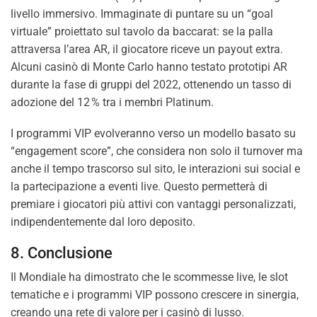
livello immersivo. Immaginate di puntare su un “goal
virtuale” proiettato sul tavolo da baccarat: se la palla
attraversa l’area AR, il giocatore riceve un payout extra.
Alcuni casinò di Monte Carlo hanno testato prototipi AR
durante la fase di gruppi del 2022, ottenendo un tasso di
adozione del 12 % tra i membri Platinum.
I programmi VIP evolveranno verso un modello basato su
“engagement score”, che considera non solo il turnover ma
anche il tempo trascorso sul sito, le interazioni sui social e
la partecipazione a eventi live. Questo permetterà di
premiare i giocatori più attivi con vantaggi personalizzati,
indipendentemente dal loro deposito.
8. Conclusione
Il Mondiale ha dimostrato che le scommesse live, le slot
tematiche e i programmi VIP possono crescere in sinergia,
creando una rete di valore per i casinò di lusso.