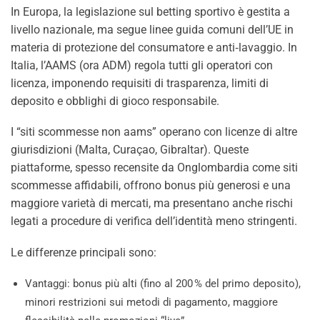
In Europa, la legislazione sul betting sportivo è gestita a
livello nazionale, ma segue linee guida comuni dell’UE in
materia di protezione del consumatore e anti‑lavaggio. In
Italia, l’AAMS (ora ADM) regola tutti gli operatori con
licenza, imponendo requisiti di trasparenza, limiti di
deposito e obblighi di gioco responsabile.
I “siti scommesse non aams” operano con licenze di altre
giurisdizioni (Malta, Curaçao, Gibraltar). Queste
piattaforme, spesso recensite da Onglombardia come siti
scommesse affidabili, offrono bonus più generosi e una
maggiore varietà di mercati, ma presentano anche rischi
legati a procedure di verifica dell’identità meno stringenti.
Le differenze principali sono:
Vantaggi: bonus più alti (fino al 200 % del primo deposito),
minori restrizioni sui metodi di pagamento, maggiore