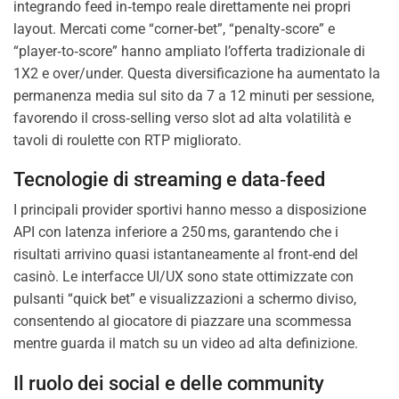
integrando feed in‑tempo reale direttamente nei propri
layout. Mercati come “corner‑bet”, “penalty‑score” e
“player‑to‑score” hanno ampliato l’offerta tradizionale di
1X2 e over/under. Questa diversificazione ha aumentato la
permanenza media sul sito da 7 a 12 minuti per sessione,
favorendo il cross‑selling verso slot ad alta volatilità e
tavoli di roulette con RTP migliorato.
Tecnologie di streaming e data‑feed
I principali provider sportivi hanno messo a disposizione
API con latenza inferiore a 250 ms, garantendo che i
risultati arrivino quasi istantaneamente al front‑end del
casinò. Le interfacce UI/UX sono state ottimizzate con
pulsanti “quick bet” e visualizzazioni a schermo diviso,
consentendo al giocatore di piazzare una scommessa
mentre guarda il match su un video ad alta definizione.
Il ruolo dei social e delle community