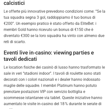
calcistici
Le offerte più innovative prevedono condizioni come: “Se la
tua squadra segna 3 gol, raddoppiamo il tuo bonus di
€200”. Un esempio pratico è stato offerto da EliteBet: i
membri Gold hanno ricevuto un bonus di €150 che è
diventato €300 se la loro squadra ha vinto con almeno due
reti di scarto.
Eventi live in‑casino: viewing parties e
tavoli dedicati
Le location fisiche dei casinò di lusso hanno trasformato le
sale in veri “stadioni indoor”. I tavoli di roulette sono stati
decorati con i colori nazionali e i dealer hanno indossato
maglie delle squadre. I membri Platinum hanno potuto
prenotare postazioni VIP con servizio bottiglia e
scommesse istantanee via tablet. Queste iniziative hanno
aumentato le visite in‑casino del 18 % durante le serate di