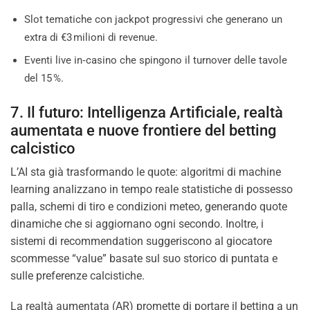
Slot tematiche con jackpot progressivi che generano un
extra di €3 milioni di revenue.
Eventi live in‑casino che spingono il turnover delle tavole
del 15 %.
7. Il futuro: Intelligenza Artificiale, realtà
aumentata e nuove frontiere del betting
calcistico
L’AI sta già trasformando le quote: algoritmi di machine
learning analizzano in tempo reale statistiche di possesso
palla, schemi di tiro e condizioni meteo, generando quote
dinamiche che si aggiornano ogni secondo. Inoltre, i
sistemi di recommendation suggeriscono al giocatore
scommesse “value” basate sul suo storico di puntata e
sulle preferenze calcistiche.
La realtà aumentata (AR) promette di portare il betting a un