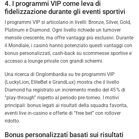
4. I programmi VIP come leva di
fidelizzazione durante gli eventi sportivi
I programmi VIP si articolano in livelli: Bronze, Silver, Gold,
Platinum e Diamond. Ogni livello richiede un turnover
mensile crescente, ma offre vantaggi più esclusivi. Durante
il Mondiale, i casinò hanno potenziato questi vantaggi con
bonus personalizzati, cash‑back su scommesse sportive e
accesso a lounge private con grandi schermi.
Una ricerca di Onglombardia su tre programmi VIP
(LuckyLion, EliteBet e GrandLux) mostra che il livello
Diamond ha registrato un incremento medio del 45 % di
“play‑through” rispetto al periodo pre‑torneo. I motivi
principali: bonus legati ai risultati della squadra favorita,
eventi live in‑casino e offerte di “free bet” con rollover
ridotto.
Bonus personalizzati basati sui risultati