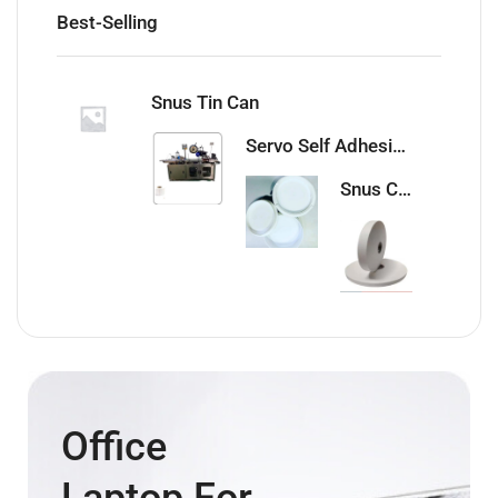
Best-Selling
Snus Tin Can
Servo Self Adhesive Sticker Labelling machine
Snus Can
Snus Pa
Office