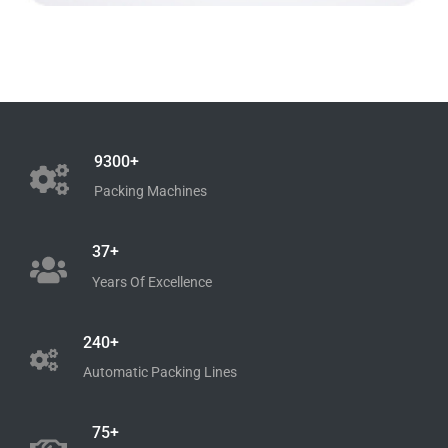
9300+
Packing Machines
37+
Years Of Excellence
240+
Automatic Packing Lines
75+