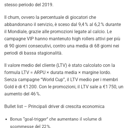
stesso periodo del 2019.
Il churn, ovvero la percentuale di giocatori che
abbandonano il servizio, è sceso dal 9,4 % al 6,2 % durante
il Mondiale, grazie alle promozioni legate al calcio. Le
campagne VIP hanno mantenuto high rollers attivi per più
di 90 giorni consecutivi, contro una media di 68 giorni nei
periodi di bassa stagionalità.
Il valore medio del cliente (LTV) è stato calcolato con la
formula LTV = ARPU × durata media × margine lordo.
Senza campagne “World Cup”, il LTV medio per i membri
Gold è di €1 200. Con le promozioni, il LTV sale a €1 750, un
aumento del 46 %.
Bullet list – Principali driver di crescita economica
Bonus “goal‑trigger” che aumentano il volume di
scommesse del 22 %.