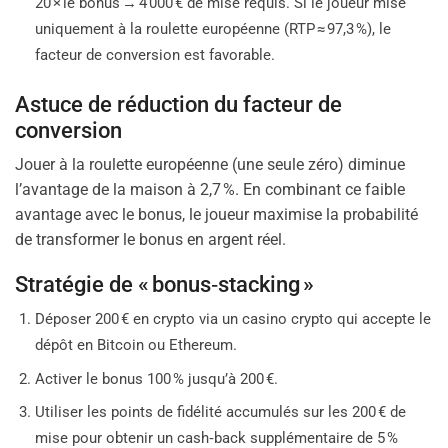
20 × le bonus → 4 000 € de mise requis. Si le joueur mise
uniquement à la roulette européenne (RTP ≈ 97,3 %), le
facteur de conversion est favorable.
Astuce de réduction du facteur de
conversion
Jouer à la roulette européenne (une seule zéro) diminue
l’avantage de la maison à 2,7 %. En combinant ce faible
avantage avec le bonus, le joueur maximise la probabilité
de transformer le bonus en argent réel.
Stratégie de « bonus‑stacking »
Déposer 200 € en crypto via un casino crypto qui accepte le
dépôt en Bitcoin ou Ethereum.
Activer le bonus 100 % jusqu’à 200 €.
Utiliser les points de fidélité accumulés sur les 200 € de
mise pour obtenir un cash‑back supplémentaire de 5 %