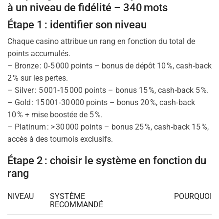
à un niveau de fidélité – 340 mots
Étape 1 : identifier son niveau
Chaque casino attribue un rang en fonction du total de
points accumulés.
– Bronze : 0‑5 000 points – bonus de dépôt 10 %, cash‑back
2 % sur les pertes.
– Silver : 5 001‑15 000 points – bonus 15 %, cash‑back 5 %.
– Gold : 15 001‑30 000 points – bonus 20 %, cash‑back
10 % + mise boostée de 5 %.
– Platinum : > 30 000 points – bonus 25 %, cash‑back 15 %,
accès à des tournois exclusifs.
Étape 2 : choisir le système en fonction du
rang
NIVEAU
SYSTÈME
POURQUOI
RECOMMANDÉ