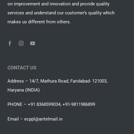
on improvement and innovation and provide quality
services and understand our customer’s quality which
makes us different from others.
CONTACT US
Address – 14/7, Mathura Road, Faridabad- 121003,
Haryana (INDIA)
PHONE – +91 8368599034, +91-9811986899
Email –
ecppl@airtelmail.in