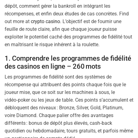
dépôt, comment gérer la bankroll en intégrant les
récompenses, et enfin deux études de cas concrètes. Find
out more at
crypto casino
. L’objectif est de fournir une
feuille de route claire, afin que chaque joueur puisse
exploiter le potentiel caché des programmes de fidélité tout
en maîtrisant le risque inhérent à la roulette.
1. Comprendre les programmes de fidélité
des casinos en ligne – 260 mots
Les programmes de fidélité sont des systèmes de
récompense qui attribuent des points chaque fois que le
joueur mise, que ce soit sur les machines à sous, le
vidéo‑poker ou les jeux de table. Ces points s’accumulent et
débloquent des niveaux : Bronze, Silver, Gold, Platinum,
voire Diamond. Chaque palier offre des avantages
différents : bonus de dépôt plus élevés, cash‑back
quotidien ou hebdomadaire, tours gratuits, et parfois même