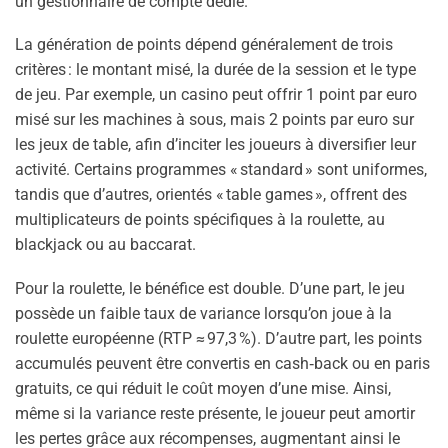
un gestionnaire de compte dédié.
La génération de points dépend généralement de trois
critères : le montant misé, la durée de la session et le type
de jeu. Par exemple, un casino peut offrir 1 point par euro
misé sur les machines à sous, mais 2 points par euro sur
les jeux de table, afin d’inciter les joueurs à diversifier leur
activité. Certains programmes « standard » sont uniformes,
tandis que d’autres, orientés « table games », offrent des
multiplicateurs de points spécifiques à la roulette, au
blackjack ou au baccarat.
Pour la roulette, le bénéfice est double. D’une part, le jeu
possède un faible taux de variance lorsqu’on joue à la
roulette européenne (RTP ≈ 97,3 %). D’autre part, les points
accumulés peuvent être convertis en cash‑back ou en paris
gratuits, ce qui réduit le coût moyen d’une mise. Ainsi,
même si la variance reste présente, le joueur peut amortir
les pertes grâce aux récompenses, augmentant ainsi le