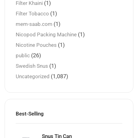
(1)
Filter Khaini
(1)
Filter Tobacco
(1)
mem-saab.com
(1)
Nicopod Packing Machine
(1)
Nicotine Pouches
(26)
public
(1)
Swedish Snus
(1,087)
Uncategorized
Best-Selling
Snus Tin Can