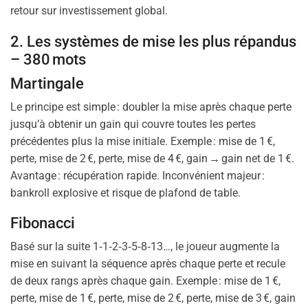
retour sur investissement global.
2. Les systèmes de mise les plus répandus
– 380 mots
Martingale
Le principe est simple : doubler la mise après chaque perte
jusqu’à obtenir un gain qui couvre toutes les pertes
précédentes plus la mise initiale. Exemple : mise de 1 €,
perte, mise de 2 €, perte, mise de 4 €, gain → gain net de 1 €.
Avantage : récupération rapide. Inconvénient majeur :
bankroll explosive et risque de plafond de table.
Fibonacci
Basé sur la suite 1‑1‑2‑3‑5‑8‑13…, le joueur augmente la
mise en suivant la séquence après chaque perte et recule
de deux rangs après chaque gain. Exemple : mise de 1 €,
perte, mise de 1 €, perte, mise de 2 €, perte, mise de 3 €, gain