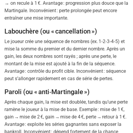
→ on recule à 1 €. Avantage : progression plus douce que la
Martingale. Inconvénient : perte prolongée peut encore
entraîner une mise importante.
Labouchère (ou « cancellation »)
Le joueur crée une séquence de nombres (ex. 1‑2‑3‑4‑5) et
mise la somme du premier et du dernier nombre. Après un
gain, les deux nombres sont rayés ; après une perte, le
montant de la mise est ajouté à la fin de la séquence.
Avantage : contrôle du profit cible. Inconvénient : séquence
peut s’allonger rapidement en cas de série de pertes.
Paroli (ou « anti‑Martingale »)
Après chaque gain, la mise est doublée, tandis qu’une perte
ramène le joueur à la mise de base. Exemple : mise de 1 €,
gain → mise de 2 €, gain → mise de 4 €, perte → retour à 1 €.
Avantage : exploite les séries gagnantes sans exposer la
bankroll. Inconvénient : dépend fortement de la chance