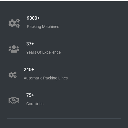
9300+
Packing Machines
37+
Years Of Excellence
240+
Automatic Packing Lines
75+
Countries