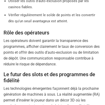
Utiliser les outils d’auto‑exclusion proposés par les
casinos fiables.
Vérifier régulièrement le solde de points et les convertir
dès qu’un seuil avantageux est atteint.
Rôle des opérateurs
Les opérateurs doivent garantir la transparence des
programmes, afficher clairement le taux de conversion des
points et offrir des outils d’auto‑exclusion ou de limitation
de dépôt. Une communication responsable contribue à
réduire le risque de dépendance.
Le futur des slots et des programmes de
fidélité
Les technologies émergentes façonnent déjà la prochaine
génération de machines à sous. La réalité augmentée (RA)
permet d’insérer le joueur dans un décor 3D où les