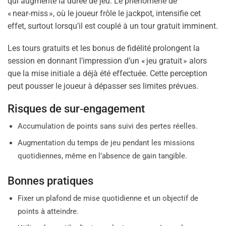
qui augmente la durée de jeu. Le phénomène de
« near‑miss », où le joueur frôle le jackpot, intensifie cet
effet, surtout lorsqu’il est couplé à un tour gratuit imminent.
Les tours gratuits et les bonus de fidélité prolongent la
session en donnant l’impression d’un « jeu gratuit » alors
que la mise initiale a déjà été effectuée. Cette perception
peut pousser le joueur à dépasser ses limites prévues.
Risques de sur‑engagement
Accumulation de points sans suivi des pertes réelles.
Augmentation du temps de jeu pendant les missions
quotidiennes, même en l’absence de gain tangible.
Bonnes pratiques
Fixer un plafond de mise quotidienne et un objectif de
points à atteindre.