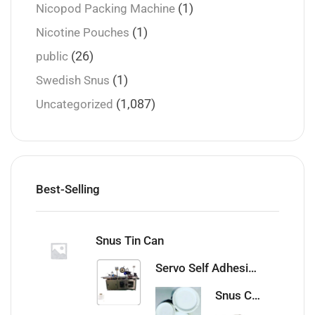
(1)
Nicopod Packing Machine
(1)
Nicotine Pouches
(26)
public
(1)
Swedish Snus
(1,087)
Uncategorized
Best-Selling
Snus Tin Can
Servo Self Adhesive Sticker Labelling machine
Snus Can