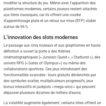
modifier la structure du jeu. Même avec l’apparition des
plateformes modernes, certains joueurs restent attachés
aux titres classiques, car ils offrent une courbe
d’apprentissage plate et un retour sur mise (RTP) stable
autour de 96 %.
L’innovation des slots modernes
Le passage aux cinq rouleaux et aux graphismes en haute
définition a ouvert la porte à des thèmes
cinématographiques (« Jurassic Quest », « Starburst »), des
univers RPG (« Gates of Olympus ») ou même des
collaborations sportives. Ces jeux introduisent des
fonctionnalités avancées : tours gratuits déclenchés par
des symboles scatter, multiplicateurs progressifs, jeux
bonus interactifs et jackpots « mega‑wins » qui peuvent
dépasser plusieurs dizaines de milliers d’euros.
La volatilité augmente également ; certains titres offrent un