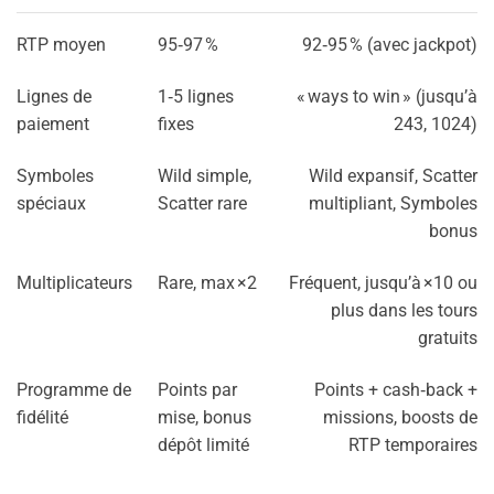
RTP moyen
95‑97 %
92‑95 % (avec jackpot)
Lignes de
1‑5 lignes
« ways to win » (jusqu’à
paiement
fixes
243, 1024)
Symboles
Wild simple,
Wild expansif, Scatter
spéciaux
Scatter rare
multipliant, Symboles
bonus
Multiplicateurs
Rare, max ×2
Fréquent, jusqu’à ×10 ou
plus dans les tours
gratuits
Programme de
Points par
Points + cash‑back +
fidélité
mise, bonus
missions, boosts de
dépôt limité
RTP temporaires