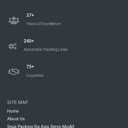
37+
Years Of Excellence
240+
Automatic Packing Lines
75+
Countries
SITE MAP
Home
About Us
Snus Packing Six Axis Servo Model