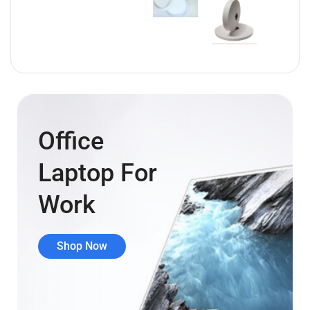
Snus Pa
Office
Laptop For
Work
Shop Now