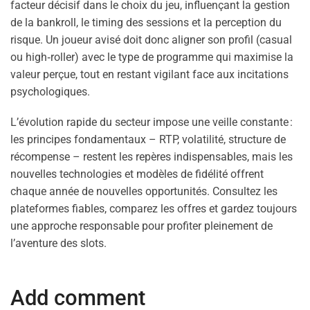
facteur décisif dans le choix du jeu, influençant la gestion
de la bankroll, le timing des sessions et la perception du
risque. Un joueur avisé doit donc aligner son profil (casual
ou high‑roller) avec le type de programme qui maximise la
valeur perçue, tout en restant vigilant face aux incitations
psychologiques.
L’évolution rapide du secteur impose une veille constante :
les principes fondamentaux – RTP, volatilité, structure de
récompense – restent les repères indispensables, mais les
nouvelles technologies et modèles de fidélité offrent
chaque année de nouvelles opportunités. Consultez les
plateformes fiables, comparez les offres et gardez toujours
une approche responsable pour profiter pleinement de
l’aventure des slots.
Add comment