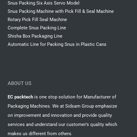
Snus Packing Six Axis Servo Model
Snus Packing Machine with Pick Fill & Seal Machine
Rotary Pick Fill Seal Machine
Complete Snus Packing Line
Shisha Box Packaging Line
Automatic Line for Packing Snus in Plastic Cans
ABOUT US
EC packtech
is one stop solution for Manufacturer of
Packaging Machines. We at Sidsam Group emphasize
on improvement and innovation and provide quality
services and understand our customer’s quality which
makes us different from others.