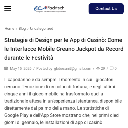
Contact Us
Home
Blog
Uncategorized
Strategie di Design per le App di Casinò: Come
le Interfacce Mobile Creano Jackpot da Record
durante le Festività
May 15, 2026
/
Posted by
globesanit@gmail.com
/
29
/
0
Il capodanno è da sempre il momento in cui i giocatori
cercano l’emozione di un colpo di fortuna, e negli ultimi
cinque anni il gioco mobile ha trasformato quella
tradizionale attesa in un’esperienza istantanea, disponibile
direttamente dal palmo della mano. Le statistiche di
Google Play e dell’App Store mostrano che, nei primi dieci
giorni di gennaio, le installazioni di app di casinò