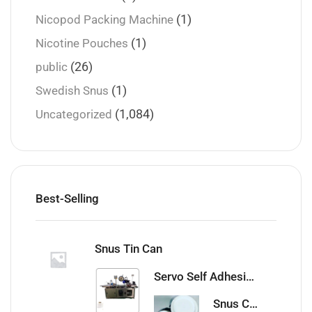
(1)
Nicopod Packing Machine
(1)
Nicotine Pouches
(26)
public
(1)
Swedish Snus
(1,084)
Uncategorized
Best-Selling
Snus Tin Can
Servo Self Adhesive Sticker Labelling machine
Snus Can