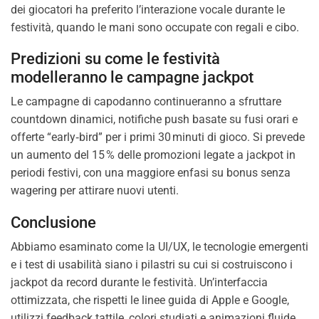
dei giocatori ha preferito l’interazione vocale durante le
festività, quando le mani sono occupate con regali e cibo.
Predizioni su come le festività
modelleranno le campagne jackpot
Le campagne di capodanno continueranno a sfruttare
countdown dinamici, notifiche push basate su fusi orari e
offerte “early‑bird” per i primi 30 minuti di gioco. Si prevede
un aumento del 15 % delle promozioni legate a jackpot in
periodi festivi, con una maggiore enfasi su bonus senza
wagering per attirare nuovi utenti.
Conclusione
Abbiamo esaminato come la UI/UX, le tecnologie emergenti
e i test di usabilità siano i pilastri su cui si costruiscono i
jackpot da record durante le festività. Un’interfaccia
ottimizzata, che rispetti le linee guida di Apple e Google,
utilizzi feedback tattile, colori studiati e animazioni fluide,