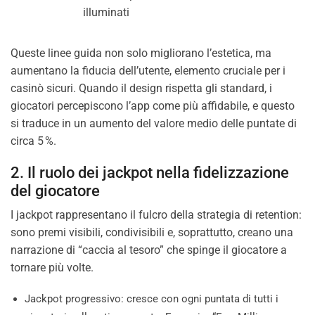
illuminati
Queste linee guida non solo migliorano l’estetica, ma
aumentano la fiducia dell’utente, elemento cruciale per i
casinò sicuri. Quando il design rispetta gli standard, i
giocatori percepiscono l’app come più affidabile, e questo
si traduce in un aumento del valore medio delle puntate di
circa 5 %.
2. Il ruolo dei jackpot nella fidelizzazione
del giocatore
I jackpot rappresentano il fulcro della strategia di retention:
sono premi visibili, condivisibili e, soprattutto, creano una
narrazione di “caccia al tesoro” che spinge il giocatore a
tornare più volte.
Jackpot progressivo: cresce con ogni puntata di tutti i