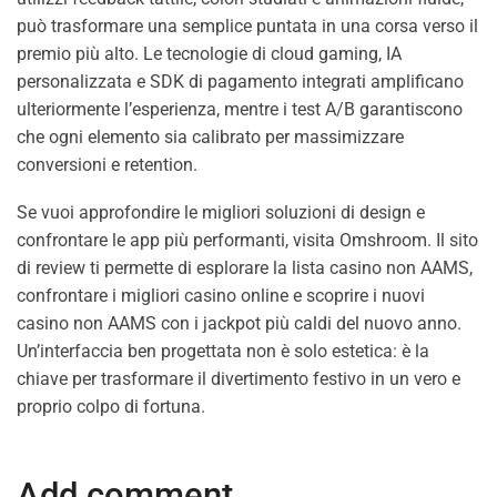
può trasformare una semplice puntata in una corsa verso il
premio più alto. Le tecnologie di cloud gaming, IA
personalizzata e SDK di pagamento integrati amplificano
ulteriormente l’esperienza, mentre i test A/B garantiscono
che ogni elemento sia calibrato per massimizzare
conversioni e retention.
Se vuoi approfondire le migliori soluzioni di design e
confrontare le app più performanti, visita Omshroom. Il sito
di review ti permette di esplorare la lista casino non AAMS,
confrontare i migliori casino online e scoprire i nuovi
casino non AAMS con i jackpot più caldi del nuovo anno.
Un’interfaccia ben progettata non è solo estetica: è la
chiave per trasformare il divertimento festivo in un vero e
proprio colpo di fortuna.
Add comment