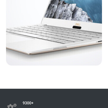
9300+