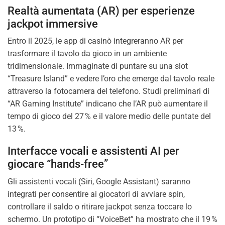
Realtà aumentata (AR) per esperienze
jackpot immersive
Entro il 2025, le app di casinò integreranno AR per
trasformare il tavolo da gioco in un ambiente
tridimensionale. Immaginate di puntare su una slot
“Treasure Island” e vedere l’oro che emerge dal tavolo reale
attraverso la fotocamera del telefono. Studi preliminari di
“AR Gaming Institute” indicano che l’AR può aumentare il
tempo di gioco del 27 % e il valore medio delle puntate del
13 %.
Interfacce vocali e assistenti AI per
giocare “hands‑free”
Gli assistenti vocali (Siri, Google Assistant) saranno
integrati per consentire ai giocatori di avviare spin,
controllare il saldo o ritirare jackpot senza toccare lo
schermo. Un prototipo di “VoiceBet” ha mostrato che il 19 %