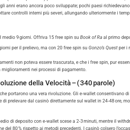
uegli anni erano ancora poco sviluppate; pochi paesi richiedevan
are controlli interni più severi, allungando ulteriormente i temp
l medio 9 giorni. Offriva 15 free spin su
Book of Ra
al primo depo
iorni per il prelievo, ma con 20 free spin su
Gonzo’s Quest
per i 
amenti non poteva essere trascurata, e che i free spin, pur esse
 miglioramenti nei processi di pagamento.
oluzione della Velocità – ( 340 parole)
, che portarono una vera rivoluzione. Gli e‑wallet consentivano di 
 e di prelevare dal casinò direttamente sul wallet in 24‑48 ore, mo
medio di deposito con e‑wallet scese a 2‑3 minuti, mentre il with
ne del 80 % rispetto ai metodi precedenti. I casinò colsero l’occa