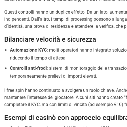
Questi controlli hanno un duplice effetto. Da un lato, aumenta
indipendenti. Dall’altro, i tempi di processing possono allun
d’identità, una prova di residenza e attendere la verifica, che 
Bilanciare velocità e sicurezza
Automazione KYC
: molti operatori hanno integrato soluzi
riducendo il tempo di attesa.
Controlli anti‑frodi
: sistemi di monitoraggio delle transazi
temporaneamente prelievi di importi elevati.
I free spin hanno continuato a svolgere un ruolo chiave. Anche
mantenere l’interesse del giocatore. Alcuni siti hanno creato “
completare il KYC, ma con limiti di vincita (ad esempio €10) fi
Esempi di casinò con approccio equilibr