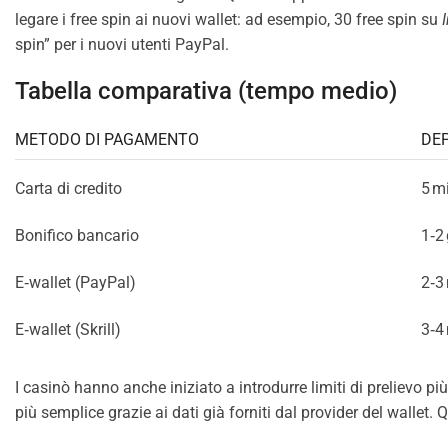
legare i free spin ai nuovi wallet: ad esempio, 30 free spin su
spin” per i nuovi utenti PayPal.
Tabella comparativa (tempo medio)
METODO DI PAGAMENTO
DE
Carta di credito
5 m
Bonifico bancario
1‑2 
E‑wallet (PayPal)
2‑3
E‑wallet (Skrill)
3‑4
I casinò hanno anche iniziato a introdurre limiti di prelievo più 
più semplice grazie ai dati già forniti dal provider del wallet. 