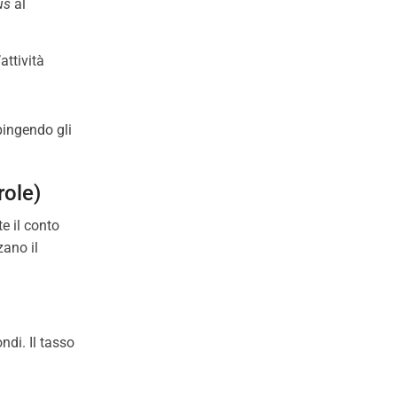
us
al
attività
pingendo gli
role)
e il conto
zano il
ndi. Il tasso