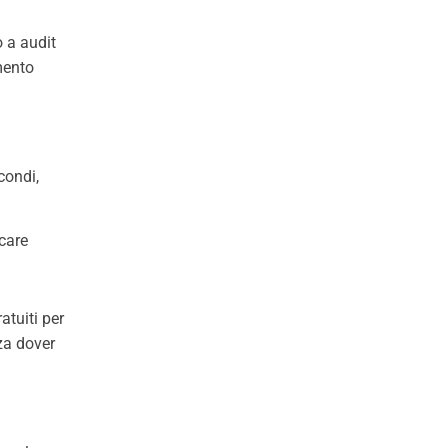
o a audit
mento
condi,
ccare
atuiti per
nza dover