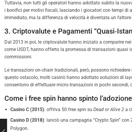
Tuttavia, non tutti gli operatori hanno adottato subito la nuo
i bonifici per motivi fiscali, lasciando i giocatori con tempi di 
immediato, ma la differenza di velocità è diventata un fattore 
3. Criptovalute e Pagamenti “Quasi‑Istant
Dal 2013 in poi, le criptovalute hanno iniziato a comparire ne
come USDT, hanno offerto la promessa di transazioni quasi is
commissioni.
Le transazioni on‑chain tradizionali, però, possono richiedere 
questo ostacolo, molti casinò hanno adottato soluzioni di la
consentono di effettuare micro‑transazioni in pochi secondi, c
Come i free spin hanno spinto l’adozione
Casino C (2015)
: offriva 50 free spin su
Dead or Alive 2
a c
Casino D (2018)
: lanciò una campagna “Crypto Spin” con 
Polygon.