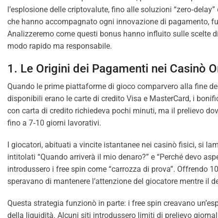
l’esplosione delle criptovalute, fino alle soluzioni “zero‑delay” 
che hanno accompagnato ogni innovazione di pagamento, fungend
Analizzeremo come questi bonus hanno influito sulle scelte di v
modo rapido ma responsabile.
1. Le Origini dei Pagamenti nei Casinò On
Quando le prime piattaforme di gioco comparvero alla fine deg
disponibili erano le carte di credito Visa e MasterCard, i bonif
con carta di credito richiedeva pochi minuti, ma il prelievo 
fino a 7‑10 giorni lavorativi.
I giocatori, abituati a vincite istantanee nei casinò fisici, si 
intitolati “Quando arriverà il mio denaro?” e “Perché devo aspe
introdussero i free spin come “carrozza di prova”. Offrendo 10
speravano di mantenere l’attenzione del giocatore mentre il 
Questa strategia funzionò in parte: i free spin creavano un’
della liquidità. Alcuni siti introdussero limiti di prelievo giorn