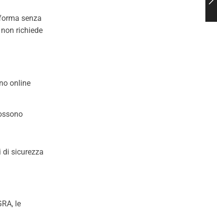
taforma senza
e non richiede
ino online
possono
i di sicurezza
GRA, le