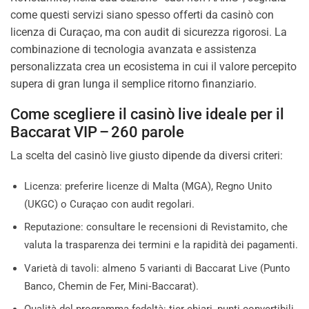
come questi servizi siano spesso offerti da casinò con
licenza di Curaçao, ma con audit di sicurezza rigorosi. La
combinazione di tecnologia avanzata e assistenza
personalizzata crea un ecosistema in cui il valore percepito
supera di gran lunga il semplice ritorno finanziario.
Come scegliere il casinò live ideale per il
Baccarat VIP – 260 parole
La scelta del casinò live giusto dipende da diversi criteri:
Licenza: preferire licenze di Malta (MGA), Regno Unito
(UKGC) o Curaçao con audit regolari.
Reputazione: consultare le recensioni di Revistamito, che
valuta la trasparenza dei termini e la rapidità dei pagamenti.
Varietà di tavoli: almeno 5 varianti di Baccarat Live (Punto
Banco, Chemin de Fer, Mini‑Baccarat).