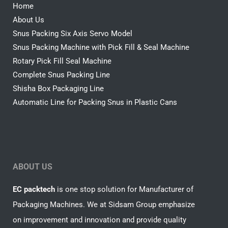
Home
About Us
Snus Packing Six Axis Servo Model
Snus Packing Machine with Pick Fill & Seal Machine
Rotary Pick Fill Seal Machine
Complete Snus Packing Line
Shisha Box Packaging Line
Automatic Line for Packing Snus in Plastic Cans
ABOUT US
EC packtech
is one stop solution for Manufacturer of
Packaging Machines. We at Sidsam Group emphasize
on improvement and innovation and provide quality