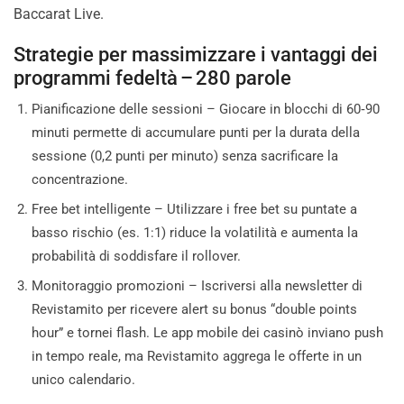
Baccarat Live.
Strategie per massimizzare i vantaggi dei
programmi fedeltà – 280 parole
Pianificazione delle sessioni – Giocare in blocchi di 60‑90
minuti permette di accumulare punti per la durata della
sessione (0,2 punti per minuto) senza sacrificare la
concentrazione.
Free bet intelligente – Utilizzare i free bet su puntate a
basso rischio (es. 1:1) riduce la volatilità e aumenta la
probabilità di soddisfare il rollover.
Monitoraggio promozioni – Iscriversi alla newsletter di
Revistamito per ricevere alert su bonus “double points
hour” e tornei flash. Le app mobile dei casinò inviano push
in tempo reale, ma Revistamito aggrega le offerte in un
unico calendario.