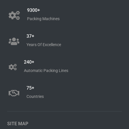
9300+
Packing Machines
37+
Years Of Excellence
240+
Automatic Packing Lines
75+
Countries
SITE MAP