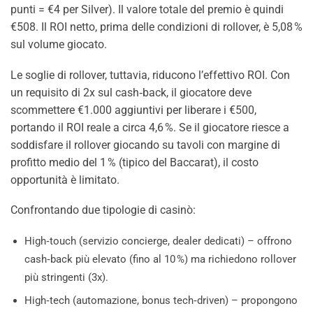
punti = €4 per Silver). Il valore totale del premio è quindi
€508. Il ROI netto, prima delle condizioni di rollover, è 5,08 %
sul volume giocato.
Le soglie di rollover, tuttavia, riducono l’effettivo ROI. Con
un requisito di 2x sul cash‑back, il giocatore deve
scommettere €1.000 aggiuntivi per liberare i €500,
portando il ROI reale a circa 4,6 %. Se il giocatore riesce a
soddisfare il rollover giocando su tavoli con margine di
profitto medio del 1 % (tipico del Baccarat), il costo
opportunità è limitato.
Confrontando due tipologie di casinò:
High‑touch (servizio concierge, dealer dedicati) – offrono
cash‑back più elevato (fino al 10 %) ma richiedono rollover
più stringenti (3x).
High‑tech (automazione, bonus tech‑driven) – propongono