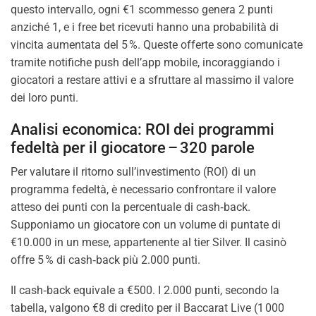
questo intervallo, ogni €1 scommesso genera 2 punti
anziché 1, e i free bet ricevuti hanno una probabilità di
vincita aumentata del 5 %. Queste offerte sono comunicate
tramite notifiche push dell’app mobile, incoraggiando i
giocatori a restare attivi e a sfruttare al massimo il valore
dei loro punti.
Analisi economica: ROI dei programmi
fedeltà per il giocatore – 320 parole
Per valutare il ritorno sull’investimento (ROI) di un
programma fedeltà, è necessario confrontare il valore
atteso dei punti con la percentuale di cash‑back.
Supponiamo un giocatore con un volume di puntate di
€10.000 in un mese, appartenente al tier Silver. Il casinò
offre 5 % di cash‑back più 2.000 punti.
Il cash‑back equivale a €500. I 2.000 punti, secondo la
tabella, valgono €8 di credito per il Baccarat Live (1 000