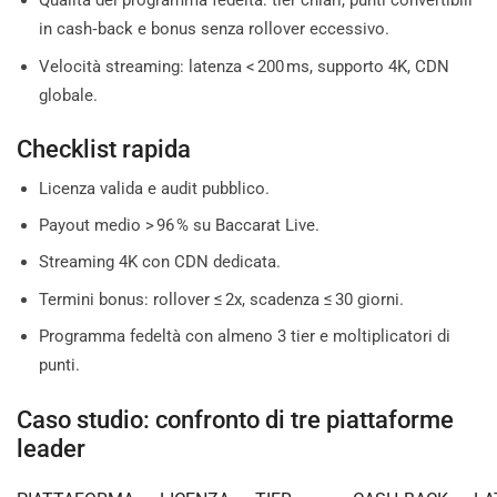
Qualità del programma fedeltà: tier chiari, punti convertibili
in cash‑back e bonus senza rollover eccessivo.
Velocità streaming: latenza < 200 ms, supporto 4K, CDN
globale.
Checklist rapida
Licenza valida e audit pubblico.
Payout medio > 96 % su Baccarat Live.
Streaming 4K con CDN dedicata.
Termini bonus: rollover ≤ 2x, scadenza ≤ 30 giorni.
Programma fedeltà con almeno 3 tier e moltiplicatori di
punti.
Caso studio: confronto di tre piattaforme
leader