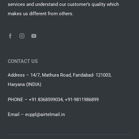
services and understand our customer’s quality which
makes us different from others.
CONTACT US
Address – 14/7, Mathura Road, Faridabad- 121003,
Haryana (INDIA)
PHONE – +91 8368599034, +91-9811986899
Email –
ecppl@airtelmail.in