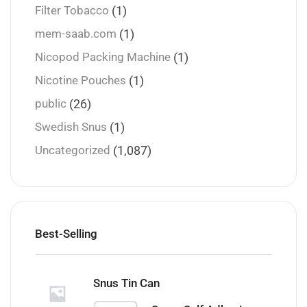
(1)
Filter Tobacco
(1)
mem-saab.com
(1)
Nicopod Packing Machine
(1)
Nicotine Pouches
(26)
public
(1)
Swedish Snus
(1,087)
Uncategorized
Best-Selling
Snus Tin Can