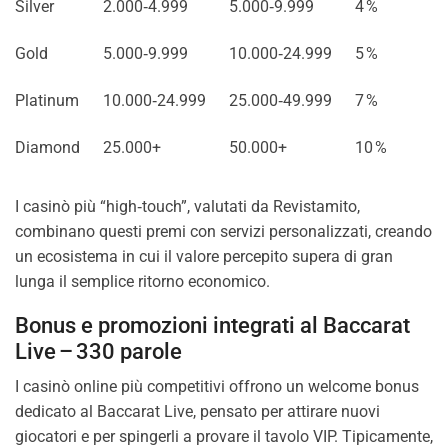
Silver
2.000‑4.999
5.000‑9.999
4 %
Gold
5.000‑9.999
10.000‑24.999
5 %
Platinum
10.000‑24.999
25.000‑49.999
7 %
Diamond
25.000+
50.000+
10 %
I casinò più “high‑touch”, valutati da Revistamito,
combinano questi premi con servizi personalizzati, creando
un ecosistema in cui il valore percepito supera di gran
lunga il semplice ritorno economico.
Bonus e promozioni integrati al Baccarat
Live – 330 parole
I casinò online più competitivi offrono un welcome bonus
dedicato al Baccarat Live, pensato per attirare nuovi
giocatori e per spingerli a provare il tavolo VIP. Tipicamente,