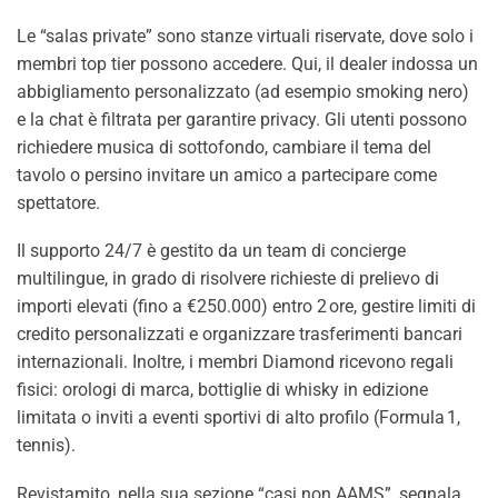
Le “salas private” sono stanze virtuali riservate, dove solo i
membri top tier possono accedere. Qui, il dealer indossa un
abbigliamento personalizzato (ad esempio smoking nero)
e la chat è filtrata per garantire privacy. Gli utenti possono
richiedere musica di sottofondo, cambiare il tema del
tavolo o persino invitare un amico a partecipare come
spettatore.
Il supporto 24/7 è gestito da un team di concierge
multilingue, in grado di risolvere richieste di prelievo di
importi elevati (fino a €250.000) entro 2 ore, gestire limiti di
credito personalizzati e organizzare trasferimenti bancari
internazionali. Inoltre, i membri Diamond ricevono regali
fisici: orologi di marca, bottiglie di whisky in edizione
limitata o inviti a eventi sportivi di alto profilo (Formula 1,
tennis).
Revistamito, nella sua sezione “casi non AAMS”, segnala