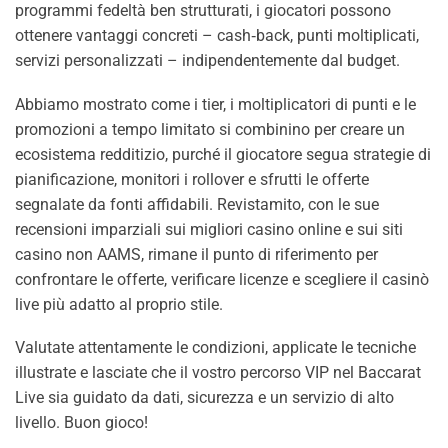
programmi fedeltà ben strutturati, i giocatori possono
ottenere vantaggi concreti – cash‑back, punti moltiplicati,
servizi personalizzati – indipendentemente dal budget.
Abbiamo mostrato come i tier, i moltiplicatori di punti e le
promozioni a tempo limitato si combinino per creare un
ecosistema redditizio, purché il giocatore segua strategie di
pianificazione, monitori i rollover e sfrutti le offerte
segnalate da fonti affidabili. Revistamito, con le sue
recensioni imparziali sui migliori casino online e sui siti
casino non AAMS, rimane il punto di riferimento per
confrontare le offerte, verificare licenze e scegliere il casinò
live più adatto al proprio stile.
Valutate attentamente le condizioni, applicate le tecniche
illustrate e lasciate che il vostro percorso VIP nel Baccarat
Live sia guidato da dati, sicurezza e un servizio di alto
livello. Buon gioco!