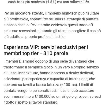
cash‑back più modesto (4‑5 %) ma con rollover 1,5x.
Per un giocatore attento, il modello high‑tech può risultare
più profittevole, soprattutto se utilizza strategie di puntata
a basso rischio. Revistamito evidenzia questi trade‑off
nelle sue recensioni, aiutando gli utenti a scegliere il casinò
più adatto al proprio profilo di rischio.
Esperienza VIP: servizi esclusivi per i
membri top tier – 310 parole
I membri Diamond godono di una serie di vantaggi che
trasformano il semplice gioco in un vero e proprio servizio
di lusso. Innanzitutto, hanno accesso a dealer dedicati,
selezionati per esperienza e capacità di interazione, che
operano su tavoli a bassa latenza (< 100 ms). I limiti di
puntata vengono personalizzati: il dealer può accettare
scommesse fino a €100.000 su un singolo giro, con spread
ridotto rispetto ai tavoli standard.