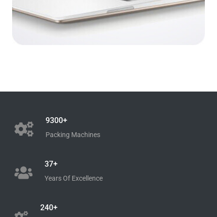
9300+
Packing Machines
37+
Years Of Excellence
240+