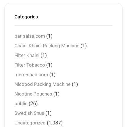
Categories
(1)
bar-salsa.com
(1)
Chaini Khaini Packing Machine
(1)
Filter Khaini
(1)
Filter Tobacco
(1)
mem-saab.com
(1)
Nicopod Packing Machine
(1)
Nicotine Pouches
(26)
public
(1)
Swedish Snus
(1,087)
Uncategorized