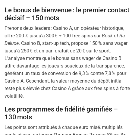
Le bonus de bienvenue : le premier contact
décisif – 150 mots
Prenons deux leaders : Casino A, un opérateur historique,
offre 200 % jusqu’à 300 € + 100 free spins sur
Book of Ra
Deluxe
. Casino B, start‑up tech, propose 150 % sans wager
jusqu’à 250 € et un pari gratuit de 20 € sur le sport.
L’analyse montre que le bonus sans wager de Casino B
attire davantage les joueurs soucieux de la transparence,
générant un taux de conversion de 9,3 % contre 7,8 % pour
Casino A. Cependant, la valeur moyenne du dépôt initial
reste plus élevée chez Casino A grâce aux free spins à forte
volatilité.
Les programmes de fidélité gamifiés –
130 mots
Les points sont attribués à chaque euro misé, multipliés
par le niveau de joueur (1× pour Bronze, 2× pour Silver, 3×