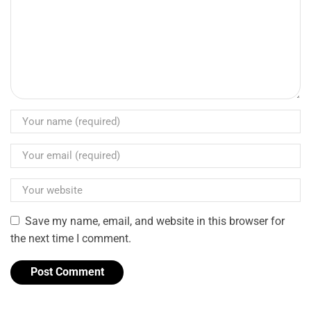
Save my name, email, and website in this browser for
the next time I comment.