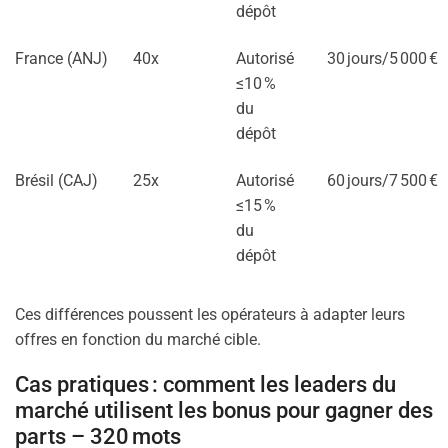
dépôt
France (ANJ)
40x
Autorisé
30 jours/5 000 €
≤10 %
du
dépôt
Brésil (CAJ)
25x
Autorisé
60 jours/7 500 €
≤15 %
du
dépôt
Ces différences poussent les opérateurs à adapter leurs
offres en fonction du marché cible.
Cas pratiques : comment les leaders du
marché utilisent les bonus pour gagner des
parts – 320 mots