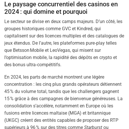
Le paysage concurrentiel des casinos en
2024 : qui domine et pourquoi
Le secteur se divise en deux camps majeurs. D’un côté, les
groupes historiques comme GVC et Kindred, qui
capitalisent sur des licences multiples et des catalogues de
jeux étendus. De l’autre, les plateformes pure‑play telles
que Betsson Mobile et LeoVegas, qui misent sur
l’optimisation mobile, la rapidité des dépôts en crypto et
des bonus ultra‑compétitifs.
En 2024, les parts de marché montrent une légère
concentration : les cinq plus grands opérateurs détiennent
45 % du volume total, tandis que les challengers gagnent
15 % grâce à des campagnes de bienvenue généreuses. La
consolidation s’accélère, notamment en Europe où les
fusions entre licences maltaise (MGA) et britannique
(UKGC) créent des entités capables de proposer des RTP
supérieurs à 96 % sur des titres comme
Starburst
ou