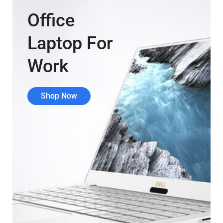
Office
Laptop For
Work
Shop Now