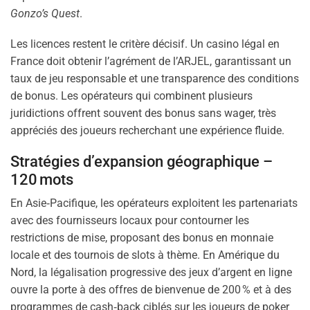
Gonzo’s Quest
.
Les licences restent le critère décisif. Un casino légal en
France doit obtenir l’agrément de l’ARJEL, garantissant un
taux de jeu responsable et une transparence des conditions
de bonus. Les opérateurs qui combinent plusieurs
juridictions offrent souvent des bonus sans wager, très
appréciés des joueurs recherchant une expérience fluide.
Stratégies d’expansion géographique –
120 mots
En Asie‑Pacifique, les opérateurs exploitent les partenariats
avec des fournisseurs locaux pour contourner les
restrictions de mise, proposant des bonus en monnaie
locale et des tournois de slots à thème. En Amérique du
Nord, la légalisation progressive des jeux d’argent en ligne
ouvre la porte à des offres de bienvenue de 200 % et à des
programmes de cash‑back ciblés sur les joueurs de poker