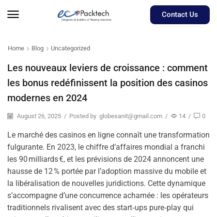
Contact Us
Home
Blog
Uncategorized
Les nouveaux leviers de croissance : comment
les bonus redéfinissent la position des casinos
modernes en 2024
August 26, 2025
/
Posted by
globesanit@gmail.com
/
14
/
0
Le marché des casinos en ligne connaît une transformation
fulgurante. En 2023, le chiffre d’affaires mondial a franchi
les 90 milliards €, et les prévisions de 2024 annoncent une
hausse de 12 % portée par l’adoption massive du mobile et
la libéralisation de nouvelles juridictions. Cette dynamique
s’accompagne d’une concurrence acharnée : les opérateurs
traditionnels rivalisent avec des start‑ups pure‑play qui