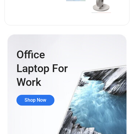
Office
Laptop For
Work
Shop Now