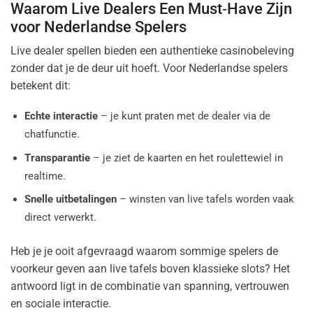
Waarom Live Dealers Een Must‑Have Zijn
voor Nederlandse Spelers
Live dealer spellen bieden een authentieke casinobeleving
zonder dat je de deur uit hoeft. Voor Nederlandse spelers
betekent dit:
Echte interactie
– je kunt praten met de dealer via de
chatfunctie.
Transparantie
– je ziet de kaarten en het roulettewiel in
realtime.
Snelle uitbetalingen
– winsten van live tafels worden vaak
direct verwerkt.
Heb je je ooit afgevraagd waarom sommige spelers de
voorkeur geven aan live tafels boven klassieke slots? Het
antwoord ligt in de combinatie van spanning, vertrouwen
en sociale interactie.