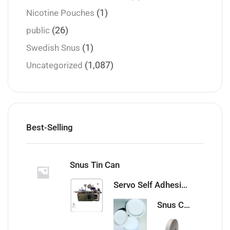
(1)
Nicotine Pouches
(26)
public
(1)
Swedish Snus
(1,087)
Uncategorized
Best-Selling
Snus Tin Can
Servo Self Adhesive Sticker Labelling machine
Snus Can
Snus Pa