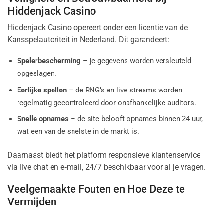
Hiddenjack Casino
Hiddenjack Casino opereert onder een licentie van de
Kansspelautoriteit in Nederland. Dit garandeert:
Spelerbescherming
– je gegevens worden versleuteld
opgeslagen.
Eerlijke spellen
– de RNG’s en live streams worden
regelmatig gecontroleerd door onafhankelijke auditors.
Snelle opnames
– de site belooft opnames binnen 24 uur,
wat een van de snelste in de markt is.
Daarnaast biedt het platform responsieve klantenservice
via live chat en e‑mail, 24/7 beschikbaar voor al je vragen.
Veelgemaakte Fouten en Hoe Deze te
Vermijden