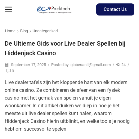
Contact Us
Home
Blog
Uncategorized
De Ultieme Gids voor Live Dealer Spellen bij
Hiddenjack Casino
September 17, 2025
/
Posted by
globesanit@gmail.com
/
24
/
0
Live dealer tafels zijn het kloppende hart van elk modern
online casino. Ze combineren de sfeer van een fysiek
casino met het gemak van spelen vanuit je eigen
woonkamer. In dit artikel duiken we diep in hoe je het
meeste uit live dealer spellen kunt halen, waarom
Hiddenjack Casino hierin uitblinkt, en welke tools je nodig
hebt om succesvol te spelen.