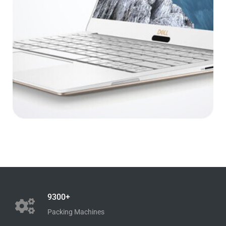
9300+
Packing Machines