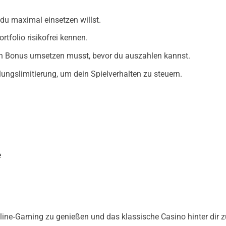
 du maximal einsetzen willst.
tfolio risikofrei kennen.
en Bonus umsetzen musst, bevor du auszahlen kannst.
ungslimitierung, um dein Spielverhalten zu steuern.
e
line‑Gaming zu genießen und das klassische Casino hinter dir zu