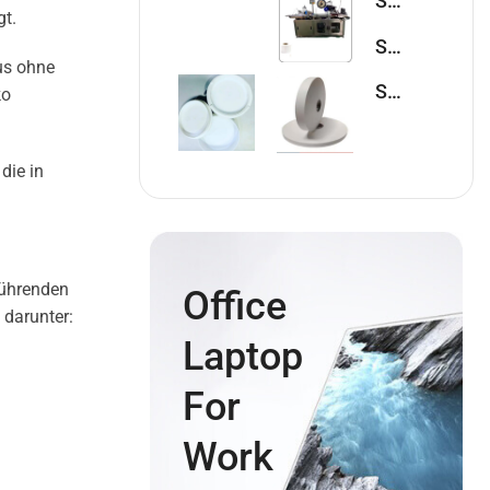
Servo Self Adhesive Sticker Labelling machine
gt.
Snus Can
us ohne
Snus Packing Paper Non Woven Fabric/ Rolls
ko
die in
 führenden
Office
 darunter:
Laptop
For
Work