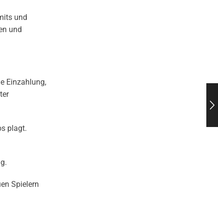
mits und
ten und
e Einzahlung,
ter
s plagt.
ng.
uen Spielern