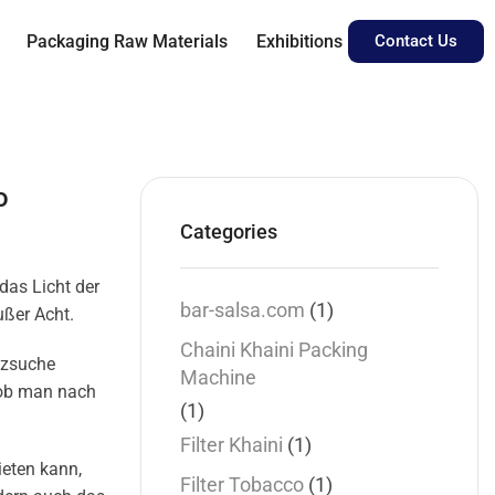
Packaging Raw Materials
Exhibitions
Contact Us
o
Categories
das Licht der
bar-salsa.com
(1)
ußer Acht.
Chaini Khaini Packing
tzsuche
Machine
 ob man nach
(1)
Filter Khaini
(1)
ieten kann,
Filter Tobacco
(1)