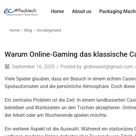
Home
About us
Packaging Mach
Home
Blog
Uncategorized
Warum Online‑Gaming das klassische Casi
September 16, 2025
/
Posted by
globesanit@gmail.com
Viele Spieler glauben, dass ein Besuch in einem echten Casino 
Spielautomaten und die persönliche Atmosphäre. Doch diese Vo
Ein zentrales Problem ist die Zeit: In einem landbasierten 
betreiben und Wartezeiten an den Tischen akzeptieren. Onlin
der Arbeit oder am Wochenende spielen möchte.
Ein weiterer Aspekt ist die Auswahl. Während ein stationäres