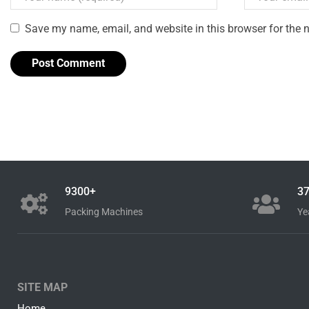
Save my name, email, and website in this browser for the 
9300+
3
Packing Machines
Ye
SITE MAP
Home