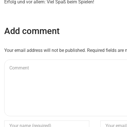
Erfolg und vor allem: Viel Spaß beim Spielen!
Add comment
Your email address will not be published. Required fields are