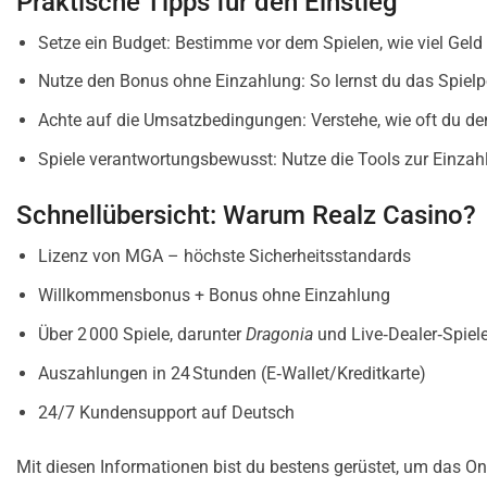
Praktische Tipps für den Einstieg
Setze ein Budget: Bestimme vor dem Spielen, wie viel Geld
Nutze den Bonus ohne Einzahlung: So lernst du das Spielpor
Achte auf die Umsatzbedingungen: Verstehe, wie oft du d
Spiele verantwortungsbewusst: Nutze die Tools zur Einzahl
Schnellübersicht: Warum Realz Casino?
Lizenz von MGA – höchste Sicherheitsstandards
Willkommensbonus + Bonus ohne Einzahlung
Über 2 000 Spiele, darunter
Dragonia
und Live‑Dealer‑Spiel
Auszahlungen in 24 Stunden (E‑Wallet/Kreditkarte)
24/7 Kundensupport auf Deutsch
Mit diesen Informationen bist du bestens gerüstet, um das On