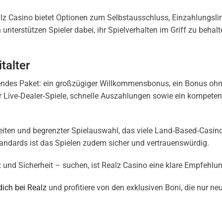
alz Casino bietet Optionen zum Selbstausschluss, Einzahlungsli
 unterstützen Spieler dabei, ihr Spielverhalten im Griff zu behal
talter
ndes Paket: ein großzügiger Willkommensbonus, ein Bonus ohn
 Live‑Dealer‑Spiele, schnelle Auszahlungen sowie ein kompeten
eiten und begrenzter Spielauswahl, das viele Land‑Based‑Casino
andards ist das Spielen zudem sicher und vertrauenswürdig.
alt und Sicherheit – suchen, ist Realz Casino eine klare Empfehlu
dich bei Realz
und profitiere von den exklusiven Boni, die nur ne