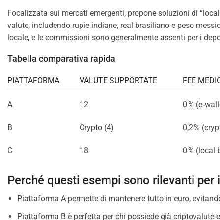
Focalizzata sui mercati emergenti, propone soluzioni di “loca
valute, includendo rupie indiane, real brasiliano e peso mess
locale, e le commissioni sono generalmente assenti per i deposi
Tabella comparativa rapida
PIATTAFORMA
VALUTE SUPPORTATE
FEE MEDI
A
12
0 % (e‑wall
B
Crypto (4)
0,2 % (cryp
C
18
0 % (local
Perché questi esempi sono rilevanti per i
Piattaforma A permette di mantenere tutto in euro, evitand
Piattaforma B è perfetta per chi possiede già criptovalute e 