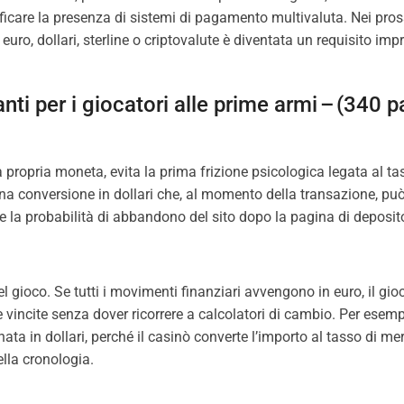
verificare la presenza di sistemi di pagamento multivaluta. Nei pro
uro, dollari, sterline o criptovalute è diventata un requisito impr
ti per i giocatori alle prime armi – (340 p
ropria moneta, evita la prima frizione psicologica legata al ta
na conversione in dollari che, al momento della transazione, può
e la probabilità di abbandono del sito dopo la pagina di deposit
nel gioco. Se tutti i movimenti finanziari avvengono in euro, il gi
 vincite senza dover ricorrere a calcolatori di cambio. Per esem
ta in dollari, perché il casinò converte l’importo al tasso di me
lla cronologia.