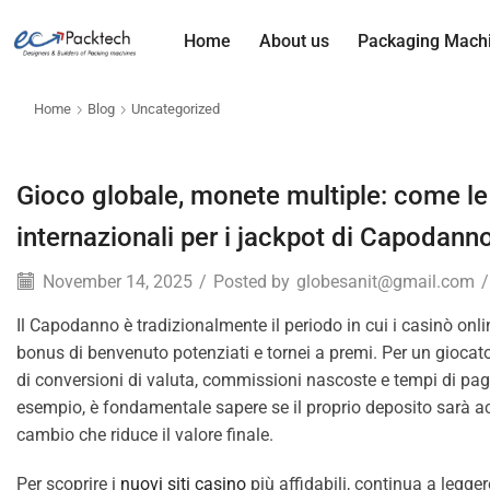
Home
About us
Packaging Mach
Home
Blog
Uncategorized
Gioco globale, monete multiple: come le
internazionali per i jackpot di Capodann
November 14, 2025
/
Posted by
globesanit@gmail.com
/
Il Capodanno è tradizionalmente il periodo in cui i casinò onl
bonus di benvenuto potenziati e tornei a premi. Per un giocato
di conversioni di valuta, commissioni nascoste e tempi di pag
esempio, è fondamentale sapere se il proprio deposito sarà ac
cambio che riduce il valore finale.
Per scoprire i
nuovi siti casino
più affidabili, continua a legger