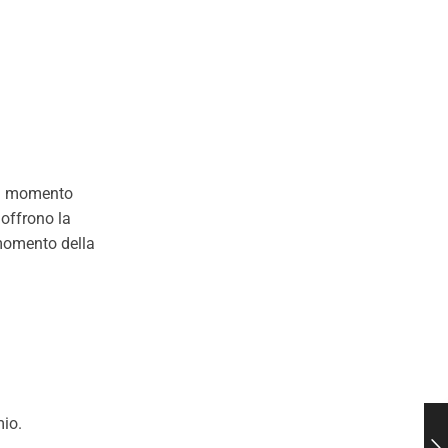
 al momento
 offrono la
 momento della
mio.