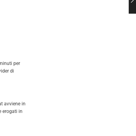
minuti per
ider di
at avviene in
 erogati in