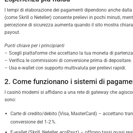
I tempi di elaborazione dei pagamenti dipendono anche dalla 
(come Skrill o Neteller) consente prelievi in pochi minuti, ment
percezione di sicurezza aumenta quando il sito mostra chiara
payout.
Punti chiave per i principianti
– Scegli piattaforme che accettano la tua moneta di partenza
– Verifica le commissioni di conversione prima di depositare.
– Usa e‑wallet con supporto multivaluta per prelievi rapidi.
2. Come funzionano i sistemi di pagament
I casinò moderni si affidano a una rete di gateway che agiscono
sono:
Carte di credito/debito (Visa, MasterCard) – accettano tr
conversione del 1‑2 %.
E‑wallet (Skrill, Neteller, ecoPayz) – offrono tassi quasi rea