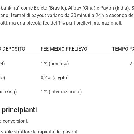
l banking” come Boleto (Brasile), Alipay (Cina) e Paytm (India).
icano. I tempi di payout variano da 30 minuti a 24 h a seconda d
ti, ma una piccola fee del 1 % per i prelievi internazionali.
O DEPOSITO
FEE MEDIO PRELIEVO
TEMPO P
et)
1 % (bonifico)
2‑
to)
0,2 % (crypto)
 banking)
1 % (internazionale)
 principianti
o conversioni.
vuole sfruttare la rapidità dei payout.