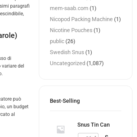
ssimi paragrafi
mem-saab.com
(1)
escindibile,
Nicopod Packing Machine
(1)
Nicotine Pouches
(1)
arole)
public
(26)
Swedish Snus
(1)
sso di
Uncategorized
(1,087)
 variare del
o.
ocatore può
Best-Selling
pio, un budget
rcato al
Snus Tin Can