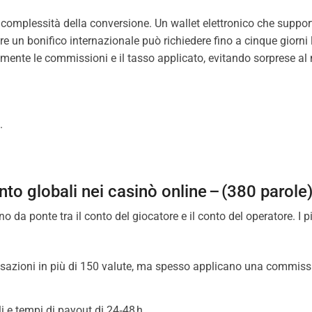
complessità della conversione. Un wallet elettronico che suppor
re un bonifico internazionale può richiedere fino a cinque giorni 
mente le commissioni e il tasso applicato, evitando sorprese a
.
o globali nei casinò online – (380 parole
 da ponte tra il conto del giocatore e il conto del operatore. I 
ansazioni in più di 150 valute, ma spesso applicano una commiss
li e tempi di payout di 24‑48 h.