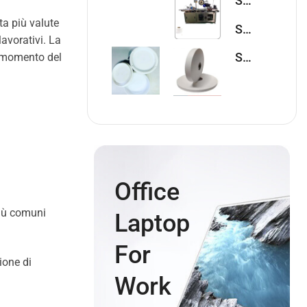
Servo Self Adhesive Sticker Labelling machine
ta più valute
Snus Can
lavorativi. La
Snus Packing Paper Non Woven Fabric/ Rolls
l momento del
Office
)
più comuni
Laptop
For
ione di
Work