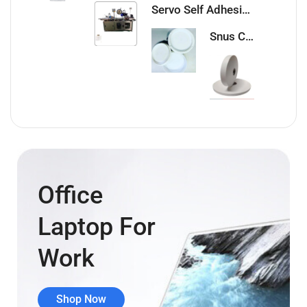
Servo Self Adhesive Sticker Labelling machine
Snus Can
Snus Pa
Office
Laptop For
Work
Shop Now