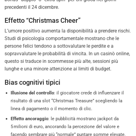
precedenti il 24 dicembre.
Effetto “Christmas Cheer”
L’umore positivo aumenta la disponibilità a prendere rischi.
Studi di psicologia comportamentale mostrano che le
persone felici tendono a sottovalutare le perdite e a
sopravvalutare le probabilità di vincita. In un casinò online,
questo si traduce in scommesse più alte, sessioni più
lunghe e una minore attenzione ai limiti di budget.
Bias cognitivi tipici
Illusione del controllo
: il giocatore crede di influenzare il
risultato di una slot “Christmas Treasure” scegliendo la
linea di pagamento o il momento di clic.
Effetto ancoraggio
: le pubblicità mostrano jackpot da
5 milioni di euro, ancorando la percezione del valore e
facendo sembrare più “normale” puntare somme elevate.