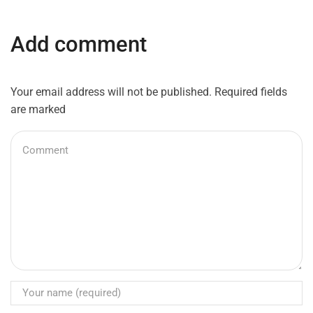
Add comment
Your email address will not be published. Required fields
are marked