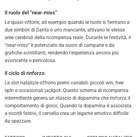
Il ruolo del “near‑miss”
Le quasi‑vittorie, ad esempio quando le ruote si fermano a
due simboli di Santa e uno mancante, attivano le stesse
aree cerebrali della ricompensa reale. Durante le festività, il
“near‑miss” è potenziato da suoni di campane e da
grafiche scintillanti, rendendo l’esperienza ancora più
avvincente e pericolosa.
Il ciclo di rinforzo
Le slot natalizie offrono premi variabili: piccoli win, free
spin e occasionali jackpot. Questo schema di ricompensa
intermittente genera un rilascio di dopamina che rinforza il
comportamento di gioco. Quando la dopamina è associata
a ricordi festivi, il cervello crea un legame emotivo difficile
da spezzare.