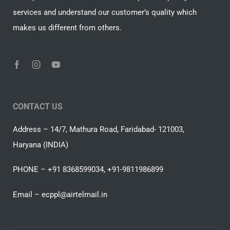
services and understand our customer’s quality which
makes us different from others.
CONTACT US
Address – 14/7, Mathura Road, Faridabad- 121003,
Haryana (INDIA)
PHONE – +91 8368599034, +91-9811986899
Email –
ecppl@airtelmail.in