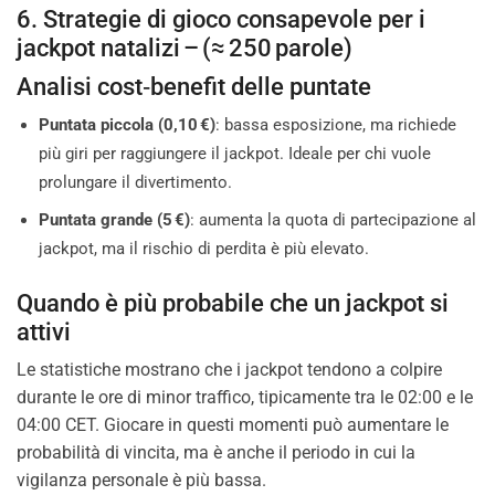
6. Strategie di gioco consapevole per i
jackpot natalizi – (≈ 250 parole)
Analisi cost‑benefit delle puntate
Puntata piccola (0,10 €)
: bassa esposizione, ma richiede
più giri per raggiungere il jackpot. Ideale per chi vuole
prolungare il divertimento.
Puntata grande (5 €)
: aumenta la quota di partecipazione al
jackpot, ma il rischio di perdita è più elevato.
Quando è più probabile che un jackpot si
attivi
Le statistiche mostrano che i jackpot tendono a colpire
durante le ore di minor traffico, tipicamente tra le 02:00 e le
04:00 CET. Giocare in questi momenti può aumentare le
probabilità di vincita, ma è anche il periodo in cui la
vigilanza personale è più bassa.