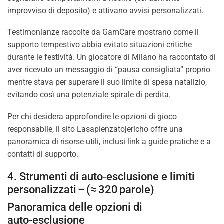
improvviso di deposito) e attivano avvisi personalizzati.
Testimonianze raccolte da GamCare mostrano come il
supporto tempestivo abbia evitato situazioni critiche
durante le festività. Un giocatore di Milano ha raccontato di
aver ricevuto un messaggio di “pausa consigliata” proprio
mentre stava per superare il suo limite di spesa natalizio,
evitando così una potenziale spirale di perdita.
Per chi desidera approfondire le opzioni di gioco
responsabile, il sito Lasapienzatojericho offre una
panoramica di risorse utili, inclusi link a guide pratiche e a
contatti di supporto.
4. Strumenti di auto‑esclusione e limiti
personalizzati – (≈ 320 parole)
Panoramica delle opzioni di
auto‑esclusione