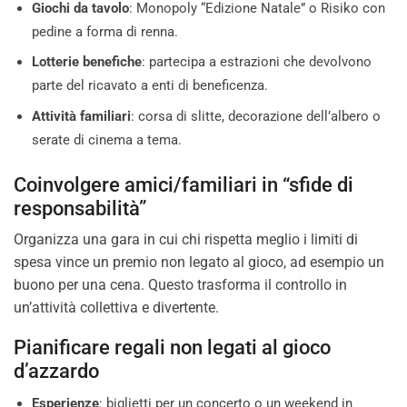
Giochi da tavolo
: Monopoly “Edizione Natale” o Risiko con
pedine a forma di renna.
Lotterie benefiche
: partecipa a estrazioni che devolvono
parte del ricavato a enti di beneficenza.
Attività familiari
: corsa di slitte, decorazione dell’albero o
serate di cinema a tema.
Coinvolgere amici/familiari in “sfide di
responsabilità”
Organizza una gara in cui chi rispetta meglio i limiti di
spesa vince un premio non legato al gioco, ad esempio un
buono per una cena. Questo trasforma il controllo in
un’attività collettiva e divertente.
Pianificare regali non legati al gioco
d’azzardo
Esperienze
: biglietti per un concerto o un weekend in