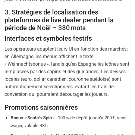
3. Stratégies de localisation des
plateformes de live dealer pendant la
période de Noël – 380 mots
Interfaces et symboles festifs
Les opérateurs adaptent leurs UI en fonction des marchés :
en Allemagne, les menus affichent le texte
« Weihnachtsbonus », tandis qu’en Espagne les icônes sont
remplacées par des sapins et des guirlandes. Les devises
locales (euro, dollar canadien, couronne suédoise) sont
automatiquement sélectionnées, évitant les frais de
conversion qui pourraient décourager les joueurs.
Promotions saisonnières
Bonus « Santa’s Spin »
: 100 % de dépôt jusqu’à 200 €, sans
wager, valable 48 h.