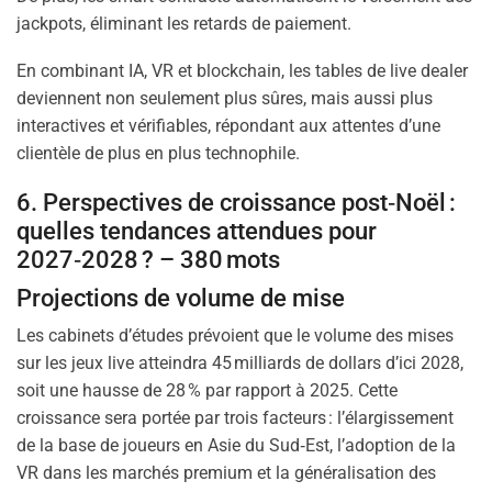
jackpots, éliminant les retards de paiement.
En combinant IA, VR et blockchain, les tables de live dealer
deviennent non seulement plus sûres, mais aussi plus
interactives et vérifiables, répondant aux attentes d’une
clientèle de plus en plus technophile.
6. Perspectives de croissance post‑Noël :
quelles tendances attendues pour
2027‑2028 ? – 380 mots
Projections de volume de mise
Les cabinets d’études prévoient que le volume des mises
sur les jeux live atteindra 45 milliards de dollars d’ici 2028,
soit une hausse de 28 % par rapport à 2025. Cette
croissance sera portée par trois facteurs : l’élargissement
de la base de joueurs en Asie du Sud‑Est, l’adoption de la
VR dans les marchés premium et la généralisation des