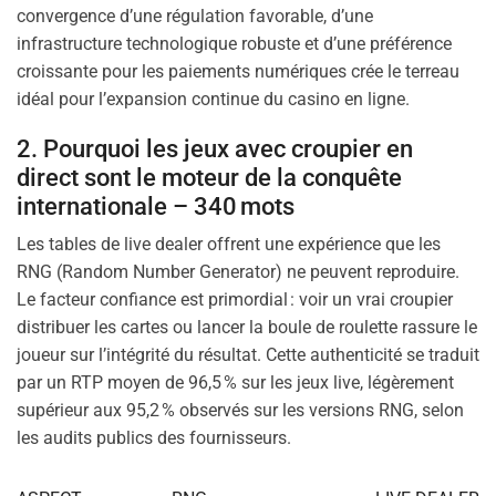
convergence d’une régulation favorable, d’une
infrastructure technologique robuste et d’une préférence
croissante pour les paiements numériques crée le terreau
idéal pour l’expansion continue du casino en ligne.
2. Pourquoi les jeux avec croupier en
direct sont le moteur de la conquête
internationale – 340 mots
Les tables de live dealer offrent une expérience que les
RNG (Random Number Generator) ne peuvent reproduire.
Le facteur confiance est primordial : voir un vrai croupier
distribuer les cartes ou lancer la boule de roulette rassure le
joueur sur l’intégrité du résultat. Cette authenticité se traduit
par un RTP moyen de 96,5 % sur les jeux live, légèrement
supérieur aux 95,2 % observés sur les versions RNG, selon
les audits publics des fournisseurs.