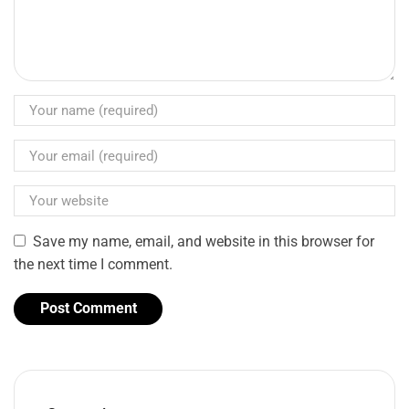
Save my name, email, and website in this browser for
the next time I comment.