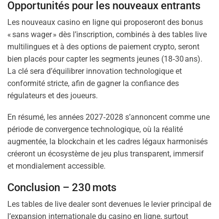
Opportunités pour les nouveaux entrants
Les nouveaux casino en ligne qui proposeront des bonus
« sans wager » dès l’inscription, combinés à des tables live
multilingues et à des options de paiement crypto, seront
bien placés pour capter les segments jeunes (18‑30 ans).
La clé sera d’équilibrer innovation technologique et
conformité stricte, afin de gagner la confiance des
régulateurs et des joueurs.
En résumé, les années 2027‑2028 s’annoncent comme une
période de convergence technologique, où la réalité
augmentée, la blockchain et les cadres légaux harmonisés
créeront un écosystème de jeu plus transparent, immersif
et mondialement accessible.
Conclusion – 230 mots
Les tables de live dealer sont devenues le levier principal de
l’expansion internationale du casino en ligne, surtout