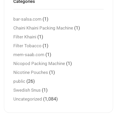
Categories
(1)
bar-salsa.com
(1)
Chaini Khaini Packing Machine
(1)
Filter Khaini
(1)
Filter Tobacco
(1)
mem-saab.com
(1)
Nicopod Packing Machine
(1)
Nicotine Pouches
(26)
public
(1)
Swedish Snus
(1,084)
Uncategorized