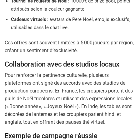
Tournoi de roulette de Noël
: 10 000 € de prize pool, points
attribués selon la couleur gagnante.
Cadeaux virtuels
: avatars de Père Noël, emojis exclusifs,
utilisables dans le chat live.
Ces offres sont souvent limitées à 5 000 joueurs par région,
créant un sentiment d’exclusivité.
Collaboration avec des studios locaux
Pour renforcer la pertinence culturelle, plusieurs
plateformes ont signé des accords avec des studios de
production européens. En France, les croupiers portent des
pulls de Noël tricolores et utilisent des expressions locales
(« Bonne année », « Joyeux Noël »). En Inde, les tables sont
décorées de lanternes et les croupiers parlent hindi et
anglais, tout en offrant des pauses thé virtuel.
Exemple de campagne réussie