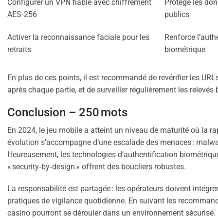
Configurer un VPN fiable avec chiffrement
Protège les don
AES‑256
publics
Activer la reconnaissance faciale pour les
Renforce l’authe
retraits
biométrique
En plus de ces points, il est recommandé de revérifier les URL
après chaque partie, et de surveiller régulièrement les relevés
Conclusion – 250 mots
En 2024, le jeu mobile a atteint un niveau de maturité où la rap
évolution s’accompagne d’une escalade des menaces : malwares
Heureusement, les technologies d’authentification biométrique,
« security‑by‑design » offrent des boucliers robustes.
La responsabilité est partagée : les opérateurs doivent intégre
pratiques de vigilance quotidienne. En suivant les recommand
casino pourront se dérouler dans un environnement sécurisé.