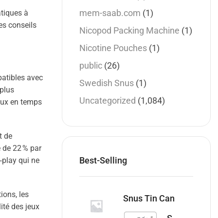
mem-saab.com
(1)
atiques à
es conseils
Nicopod Packing Machine
(1)
Nicotine Pouches
(1)
public
(26)
patibles avec
Swedish Snus
(1)
 plus
Uncategorized
(1,084)
jeux en temps
t de
e de 22 % par
Best-Selling
‑play qui ne
ions, les
Snus Tin Can
ité des jeux