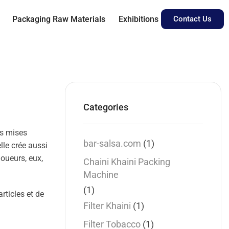
Packaging Raw Materials
Exhibitions
Contact Us
Categories
rs mises
bar-salsa.com
(1)
lle crée aussi
joueurs, eux,
Chaini Khaini Packing
Machine
(1)
rticles et de
Filter Khaini
(1)
Filter Tobacco
(1)