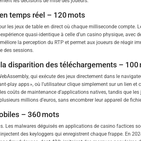
tement les décisions de mise des joueurs.
x en temps réel – 120 mots
our les jeux de table en direct où chaque milliseconde compte. L
 expérience quasi‑identique à celle d’un casino physique, avec d
é améliore la perception du RTP et permet aux joueurs de réagir 
e des sessions.
t la disparition des téléchargements – 100
ebAssembly, qui exécute des jeux directement dans le navigate
t‑play apps », où l’utilisateur clique simplement sur un lien e
es coûts de maintenance d’applications natives, tandis que les 
plusieurs millions d’euros, sans encombrer leur appareil de fichie
obiles – 360 mots
els. Les malwares déguisés en applications de casino factices so
t injectent des keyloggers qui enregistrent chaque frappe. En 202