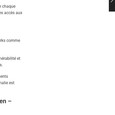
de chaque
des accès aux
works comme
érabilité et
s.
ments
alie est
en –