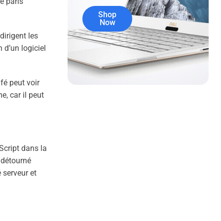
e paris
Shop
Now
irigent les
 d’un logiciel
fé peut voir
, car il peut
Script dans la
 détourné
 serveur et