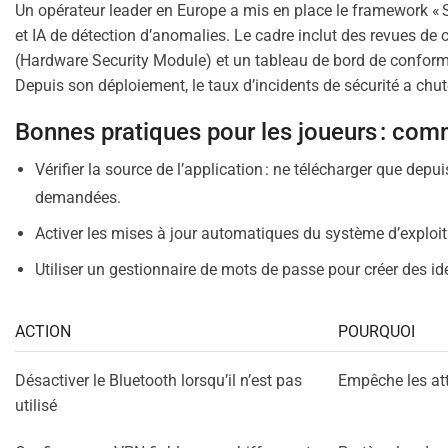
Un opérateur leader en Europe a mis en place le framework «
et IA de détection d’anomalies. Le cadre inclut des revues d
(Hardware Security Module) et un tableau de bord de conformit
Depuis son déploiement, le taux d’incidents de sécurité a chut
Bonnes pratiques pour les joueurs : com
Vérifier la source de l’application : ne télécharger que depui
demandées.
Activer les mises à jour automatiques du système d’exploit
Utiliser un gestionnaire de mots de passe pour créer des id
ACTION
POURQUOI
Désactiver le Bluetooth lorsqu’il n’est pas
Empêche les at
utilisé