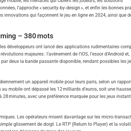
ge mobile, les menaces qui ciblent les joueurs, les solutions
onnées, l’approche « security‑by‑design », et enfin les bonnes pr
s innovations qui façonnent le jeu en ligne en 2024, ainsi que d
Gaming – 380 mots
 les développeurs ont lancé des applications rudimentaires com
 révolutions majeures : l’avènement de l’iOS, l’essor d’Android et,
é par deux la bande passante disponible, rendant possibles les 
idiennement un appareil mobile pour leurs paris, selon un rappor
s au mobile ont dépassé les 12 milliards d’euros, soit une hauss
 28 minutes, avec une préférence marquée pour les jeux instant
iques. Les opérateurs misent davantage sur les micro‑transact
imple glissement de doigt. Le RTP (Return to Player) et la volatil